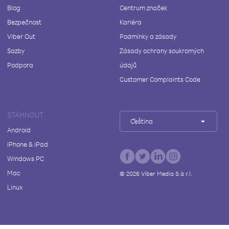
Blog
Centrum značek
Bezpečnost
Kariéra
Viber Out
Podmínky a zásady
Sazby
Zásady ochrany soukromých
Podpora
údajů
Customer Complaints Code
STÁHNOUT
Čeština
Android
iPhone & iPad
Windows PC
Mac
©
2026
Viber Media S.à r.l.
Linux