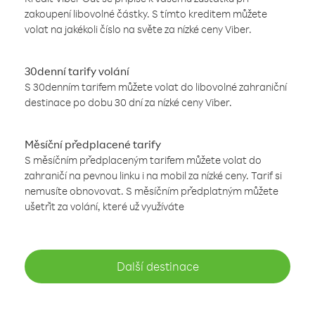
zakoupení libovolné částky. S tímto kreditem můžete
volat na jakékoli číslo na světe za nízké ceny Viber.
30denní tarify volání
S 30denním tarifem můžete volat do libovolné zahraniční
destinace po dobu 30 dní za nízké ceny Viber.
Měsíční předplacené tarify
S měsíčním předplaceným tarifem můžete volat do
zahraničí na pevnou linku i na mobil za nízké ceny. Tarif si
nemusíte obnovovat. S měsíčním předplatným můžete
ušetřit za volání, které už využíváte
Další destinace