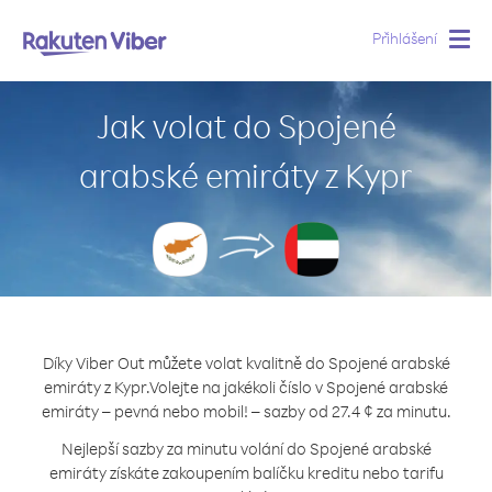
Přihlášení
Togg
navig
Jak volat do Spojené
arabské emiráty z Kypr
Díky Viber Out můžete volat kvalitně do Spojené arabské
emiráty z Kypr.
Volejte na jakékoli číslo v Spojené arabské
emiráty – pevná nebo mobil! – sazby od 27.4 ¢ za minutu.
Nejlepší sazby za minutu volání do Spojené arabské
emiráty získáte zakoupením balíčku kreditu nebo tarifu