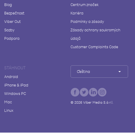
Blog
Centrum značek
Bezpečnost
Kariéra
Viber Out
Podmínky a zásady
Sazby
Zásady ochrany soukromých
Podpora
údajů
Customer Complaints Code
STÁHNOUT
Čeština
Android
iPhone & iPad
Windows PC
Mac
©
2026
Viber Media S.à r.l.
Linux