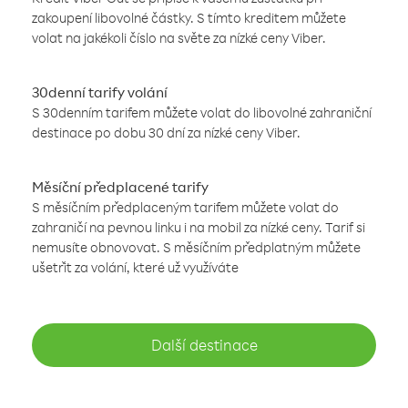
zakoupení libovolné částky. S tímto kreditem můžete
volat na jakékoli číslo na světe za nízké ceny Viber.
30denní tarify volání
S 30denním tarifem můžete volat do libovolné zahraniční
destinace po dobu 30 dní za nízké ceny Viber.
Měsíční předplacené tarify
S měsíčním předplaceným tarifem můžete volat do
zahraničí na pevnou linku i na mobil za nízké ceny. Tarif si
nemusíte obnovovat. S měsíčním předplatným můžete
ušetřit za volání, které už využíváte
Další destinace