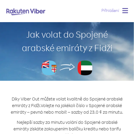
Přihlášení
Togg
navig
Jak volat do Spojené
arabské emiráty z Fidži
Díky Viber Out můžete volat kvalitně do Spojené arabské
emiráty z Fidži.
Volejte na jakékoli číslo v Spojené arabské
emiráty – pevná nebo mobil! – sazby od 23.0 ¢ za minutu.
Nejlepší sazby za minutu volání do Spojené arabské
emiráty získáte zakoupením balíčku kreditu nebo tarifu