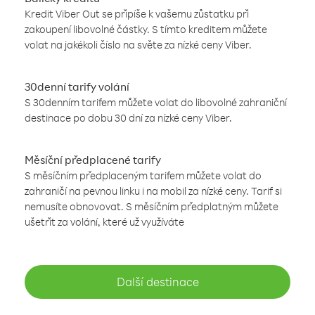
Kredit Viber Out se připíše k vašemu zůstatku při
zakoupení libovolné částky. S tímto kreditem můžete
volat na jakékoli číslo na světe za nízké ceny Viber.
30denní tarify volání
S 30denním tarifem můžete volat do libovolné zahraniční
destinace po dobu 30 dní za nízké ceny Viber.
Měsíční předplacené tarify
S měsíčním předplaceným tarifem můžete volat do
zahraničí na pevnou linku i na mobil za nízké ceny. Tarif si
nemusíte obnovovat. S měsíčním předplatným můžete
ušetřit za volání, které už využíváte
Další destinace