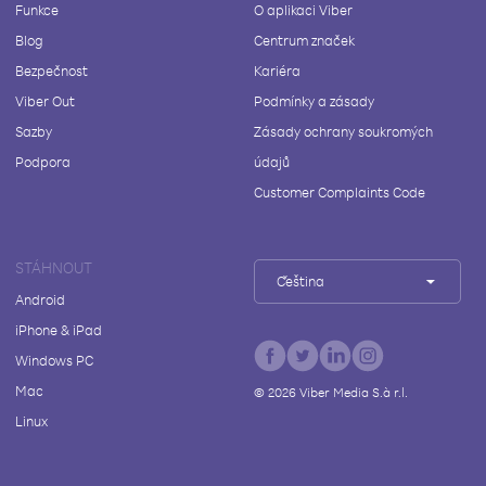
Funkce
O aplikaci Viber
Blog
Centrum značek
Bezpečnost
Kariéra
Viber Out
Podmínky a zásady
Sazby
Zásady ochrany soukromých
Podpora
údajů
Customer Complaints Code
STÁHNOUT
Čeština
Android
iPhone & iPad
Windows PC
Mac
©
2026
Viber Media S.à r.l.
Linux