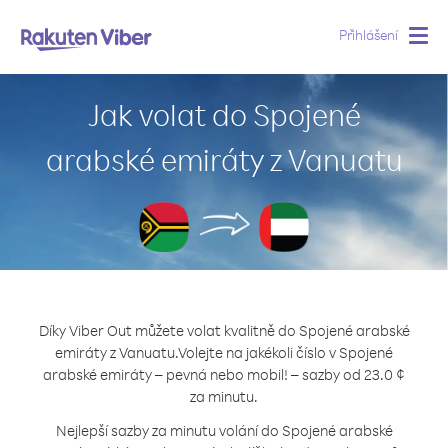
Přihlášení
Togg
navig
Jak volat do Spojené
arabské emiráty z Vanuatu
Díky Viber Out můžete volat kvalitně do Spojené arabské
emiráty z Vanuatu.
Volejte na jakékoli číslo v Spojené
arabské emiráty – pevná nebo mobil! – sazby od 23.0 ¢
za minutu.
Nejlepší sazby za minutu volání do Spojené arabské