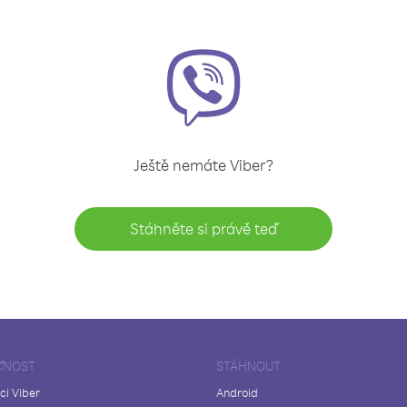
Ještě nemáte Viber?
Stáhněte si právě teď
ČNOST
STÁHNOUT
ci Viber
Android