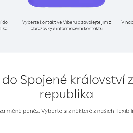
í do
Vyberte kontakt ve Viberu a zavolejte jim z
V nab
lika
obrazovky s informacemi kontaktu
í do Spojené království
republika
 za méně peněz. Vyberte si z některé z našich flexibi