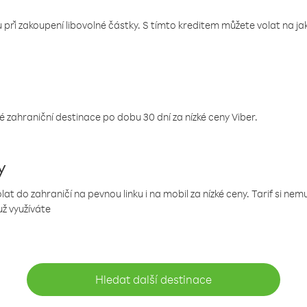
 při zakoupení libovolné částky. S tímto kreditem můžete volat na jaké
 zahraniční destinace po dobu 30 dní za nízké ceny Viber.
y
 do zahraničí na pevnou linku i na mobil za nízké ceny. Tarif si ne
už využíváte
Hledat další destinace