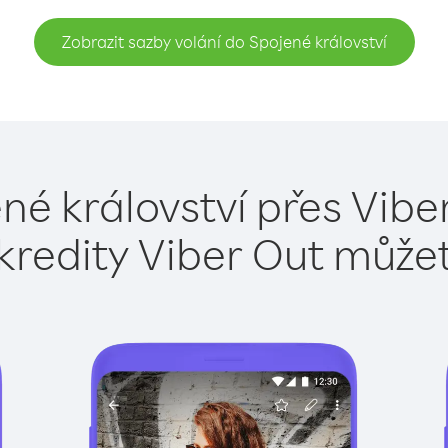
Zobrazit sazby volání do Spojené království
né království přes Vibe
kredity Viber Out může