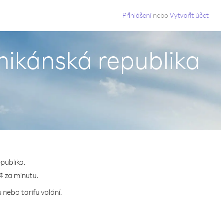
g
Přihlášení
nebo
Vytvořit účet
inikánská republika
publika.
 ¢ za minutu.
 nebo tarifu volání.