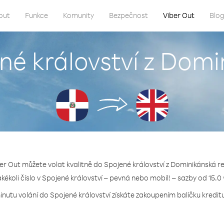
out
Funkce
Komunity
Bezpečnost
Viber Out
Blo
né království z Dom
ber Out můžete volat kvalitně do Spojené království z Dominikánská re
akékoli číslo v Spojené království – pevná nebo mobil! – sazby od 15.0
inutu volání do Spojené království získáte zakoupením balíčku kreditu