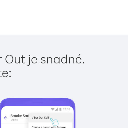
r Out je snadné.
te: