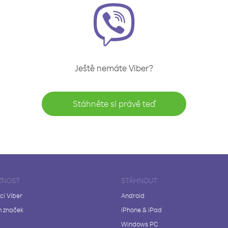
Ještě nemáte Viber?
Stáhněte si právě teď
ČNOST
STÁHNOUT
ci Viber
Android
 značek
iPhone & iPad
Windows PC