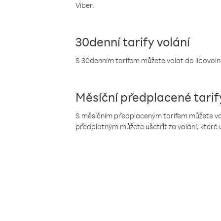
Viber.
30denní tarify volání
S 30denním tarifem můžete volat do libovolné
Měsíční předplacené tarif
S měsíčním předplaceným tarifem můžete volat
předplatným můžete ušetřit za volání, které 