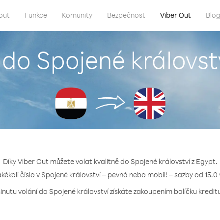
out
Funkce
Komunity
Bezpečnost
Viber Out
Blo
 do Spojené královst
Díky Viber Out můžete volat kvalitně do Spojené království z Egypt.
akékoli číslo v Spojené království – pevná nebo mobil! – sazby od 15.0
inutu volání do Spojené království získáte zakoupením balíčku kreditu