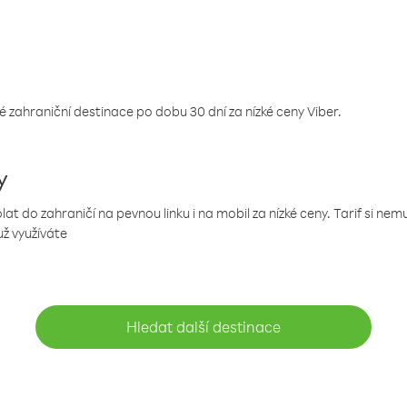
 zahraniční destinace po dobu 30 dní za nízké ceny Viber.
y
 do zahraničí na pevnou linku i na mobil za nízké ceny. Tarif si ne
už využíváte
Hledat další destinace