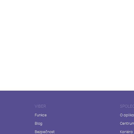
VIBER
SPOLE
Funkce
O aplika
Blog
Centrum
Bezpečnost
Kariéra