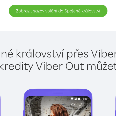
Zobrazit sazby volání do Spojené království
né království přes Vibe
kredity Viber Out může