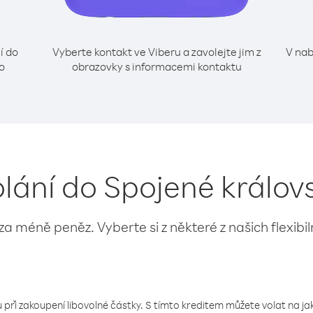
í do
Vyberte kontakt ve Viberu a zavolejte jim z
V nab
lo
obrazovky s informacemi kontaktu
olání do Spojené královs
 za méně peněz. Vyberte si z některé z našich flexibi
 při zakoupení libovolné částky. S tímto kreditem můžete volat na jaké