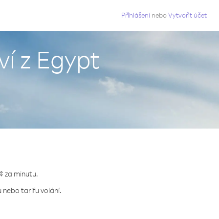
g
Přihlášení
nebo
Vytvořit účet
ví z Egypt
 ¢ za minutu.
 nebo tarifu volání.