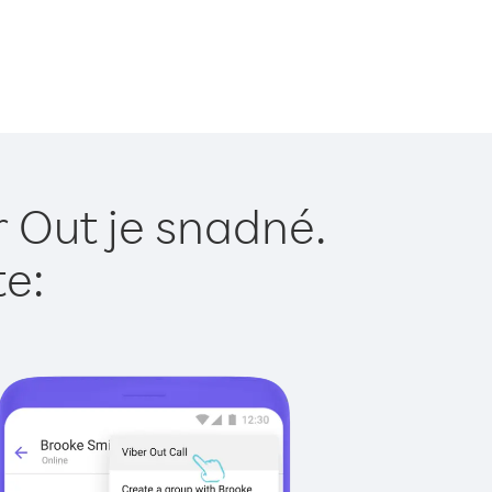
r Out je snadné.
te: