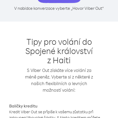
V nabídce konverzace vyberte „Hovor Viber Out“
Tipy pro volání do
Spojené království
z Haiti
S Viber Out získáte více volání za
méně peněz. Vyberte si z některé z
našich flexibilních a levných
možností volání:
Balíčky kreditu
Kredit Viber Out se připíše k vašemu zůstatku při
zakoupení libovolné částky. S tímto kreditem můžete