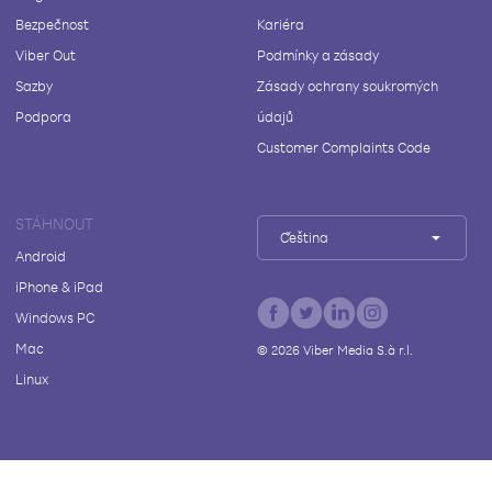
Bezpečnost
Kariéra
Viber Out
Podmínky a zásady
Sazby
Zásady ochrany soukromých
Podpora
údajů
Customer Complaints Code
STÁHNOUT
Čeština
Android
iPhone & iPad
Windows PC
Mac
©
2026
Viber Media S.à r.l.
Linux