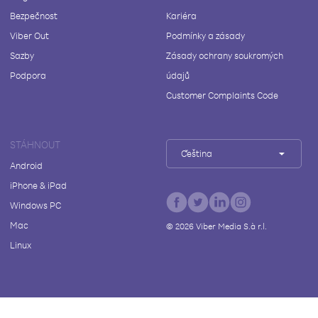
Bezpečnost
Kariéra
Viber Out
Podmínky a zásady
Sazby
Zásady ochrany soukromých
Podpora
údajů
Customer Complaints Code
STÁHNOUT
Čeština
Android
iPhone & iPad
Windows PC
Mac
©
2026
Viber Media S.à r.l.
Linux