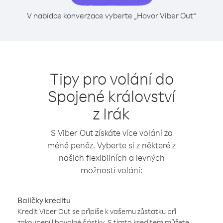
V nabídce konverzace vyberte „Hovor Viber Out“
Tipy pro volání do
Spojené království
z Irák
S Viber Out získáte více volání za
méně peněz. Vyberte si z některé z
našich flexibilních a levných
možností volání:
Balíčky kreditu
Kredit Viber Out se připíše k vašemu zůstatku při
zakoupení libovolné částky. S tímto kreditem můžete