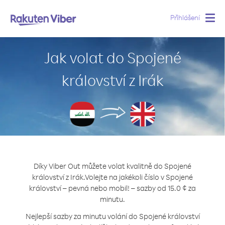
Přihlášení
Togg
navig
Jak volat do Spojené
království z Irák
Díky Viber Out můžete volat kvalitně do Spojené
království z Irák.
Volejte na jakékoli číslo v Spojené
království – pevná nebo mobil! – sazby od 15.0 ¢ za
minutu.
Nejlepší sazby za minutu volání do Spojené království