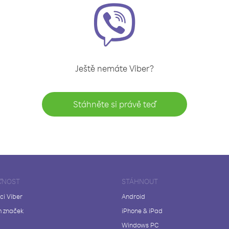
Ještě nemáte Viber?
Stáhněte si právě teď
ČNOST
STÁHNOUT
ci Viber
Android
 značek
iPhone & iPad
Windows PC