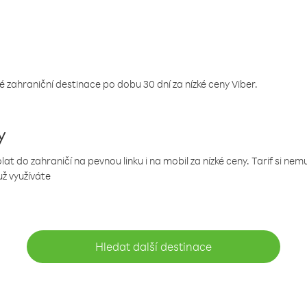
 zahraniční destinace po dobu 30 dní za nízké ceny Viber.
y
 do zahraničí na pevnou linku i na mobil za nízké ceny. Tarif si ne
už využíváte
Hledat další destinace