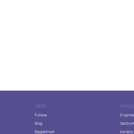
VIBER
SPOLE
Funkce
O aplika
Blog
Centrum
Bezpečnost
Kariéra