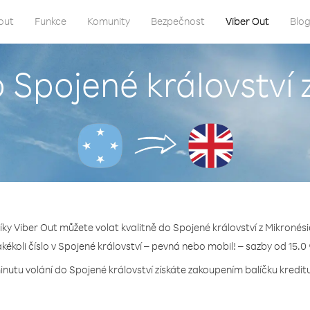
out
Funkce
Komunity
Bezpečnost
Viber Out
Blo
o Spojené království 
íky Viber Out můžete volat kvalitně do Spojené království z Mikronési
akékoli číslo v Spojené království – pevná nebo mobil! – sazby od 15.0
inutu volání do Spojené království získáte zakoupením balíčku kreditu