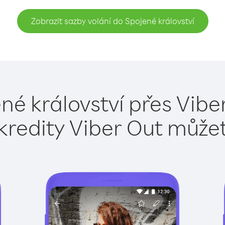
Zobrazit sazby volání do Spojené království
né království přes Vibe
kredity Viber Out může