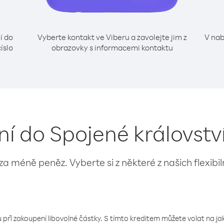
í do
Vyberte kontakt ve Viberu a zavolejte jim z
V nab
íslo
obrazovky s informacemi kontaktu
ní do Spojené královstv
 za méně peněz. Vyberte si z některé z našich flexibi
 při zakoupení libovolné částky. S tímto kreditem můžete volat na jaké