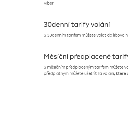
Viber.
30denní tarify volání
S 30denním tarifem můžete volat do libovolné
Měsíční předplacené tarif
S měsíčním předplaceným tarifem můžete volat
předplatným můžete ušetřit za volání, které 