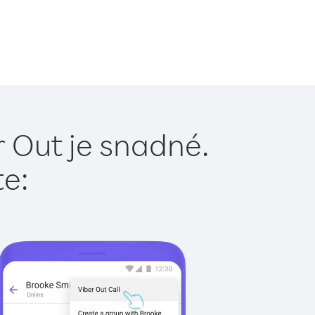
r Out je snadné.
te: