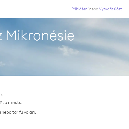
g
Přihlášení
nebo
Vytvořit účet
z Mikronésie
e.
 ¢ za minutu.
 nebo tarifu volání.