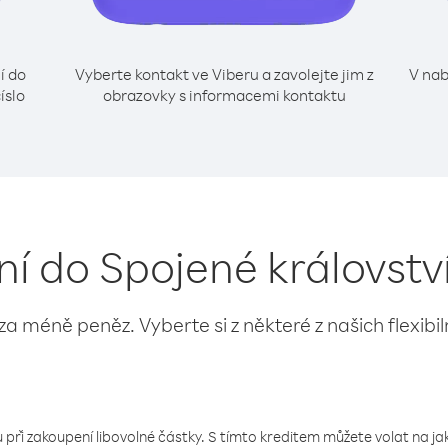
í do
Vyberte kontakt ve Viberu a zavolejte jim z
V nab
íslo
obrazovky s informacemi kontaktu
ání do Spojené královstv
 za méně peněz. Vyberte si z některé z našich flexibi
 při zakoupení libovolné částky. S tímto kreditem můžete volat na jaké