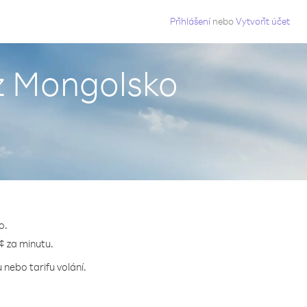
g
Přihlášení
nebo
Vytvořit účet
 z Mongolsko
o.
 ¢ za minutu.
 nebo tarifu volání.