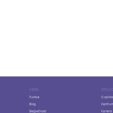
VIBER
SPOLE
Funkce
O aplika
Blog
Centrum
Bezpečnost
Kariéra