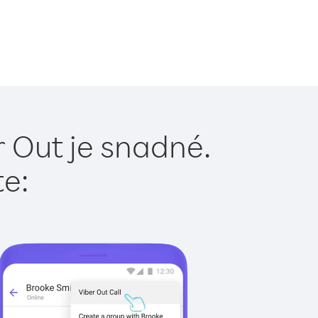
r Out je snadné.
te: