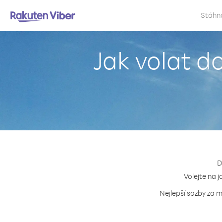
Stáhn
Jak volat d
D
Volejte na j
Nejlepší sazby za m