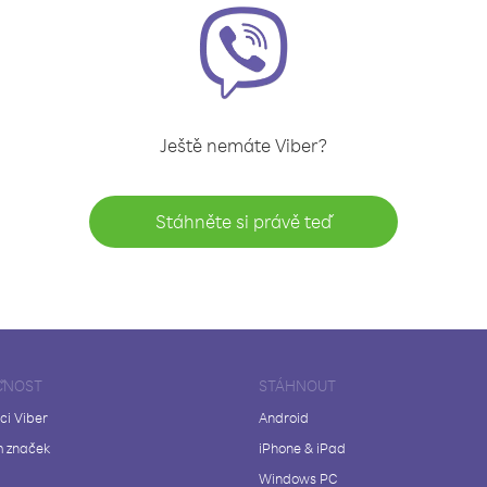
Ještě nemáte Viber?
Stáhněte si právě teď
ČNOST
STÁHNOUT
ci Viber
Android
 značek
iPhone & iPad
Windows PC