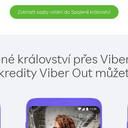
Zobrazit sazby volání do Spojené království
né království přes Vibe
kredity Viber Out může