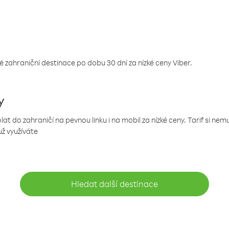
 zahraniční destinace po dobu 30 dní za nízké ceny Viber.
y
 do zahraničí na pevnou linku i na mobil za nízké ceny. Tarif si ne
už využíváte
Hledat další destinace