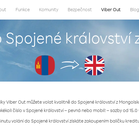
out
Funkce
Komunity
Bezpečnost
Viber Out
Blo
o Spojené království
íky Viber Out můžete volat kvalitně do Spojené království z Mongolsk
akékoli číslo v Spojené království – pevná nebo mobil! – sazby od 15.0
inutu volání do Spojené království získáte zakoupením balíčku kreditu