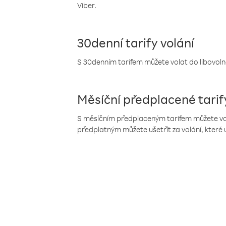
Viber.
30denní tarify volání
S 30denním tarifem můžete volat do libovolné
Měsíční předplacené tarif
S měsíčním předplaceným tarifem můžete volat
předplatným můžete ušetřit za volání, které 