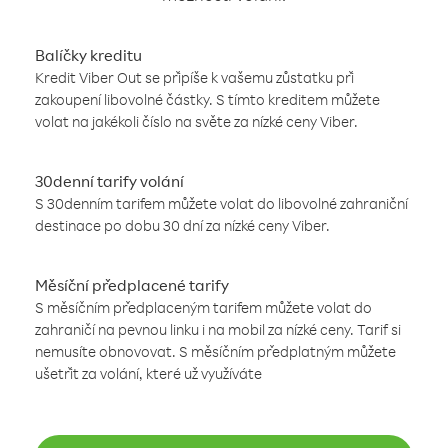
Balíčky kreditu
Kredit Viber Out se připíše k vašemu zůstatku při
zakoupení libovolné částky. S tímto kreditem můžete
volat na jakékoli číslo na světe za nízké ceny Viber.
30denní tarify volání
S 30denním tarifem můžete volat do libovolné zahraniční
destinace po dobu 30 dní za nízké ceny Viber.
Měsíční předplacené tarify
S měsíčním předplaceným tarifem můžete volat do
zahraničí na pevnou linku i na mobil za nízké ceny. Tarif si
nemusíte obnovovat. S měsíčním předplatným můžete
ušetřit za volání, které už využíváte