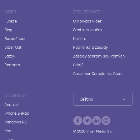
VIBER
SPOLEČNOST
Funkce
O aplikaci Viber
Blog
Centrum značek
Bezpečnost
Kariéra
Viber Out
Podmínky a zásady
Sazby
Zásady ochrany soukromých
Podpora
údajů
Customer Complaints Code
STÁHNOUT
Čeština
Android
iPhone & iPad
Windows PC
Mac
©
2026
Viber Media S.à r.l.
Linux