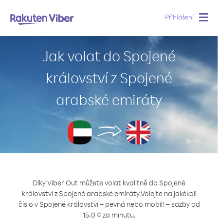
Přihlášení
Togg
navig
Jak volat do Spojené
království z Spojené
arabské emiráty
Díky Viber Out můžete volat kvalitně do Spojené
království z Spojené arabské emiráty.
Volejte na jakékoli
číslo v Spojené království – pevná nebo mobil! – sazby od
15.0 ¢ za minutu.