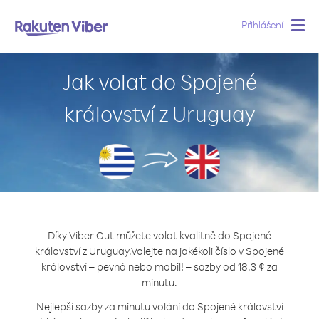
Přihlášení
Togg
navig
Jak volat do Spojené
království z Uruguay
Díky Viber Out můžete volat kvalitně do Spojené
království z Uruguay.
Volejte na jakékoli číslo v Spojené
království – pevná nebo mobil! – sazby od 18.3 ¢ za
minutu.
Nejlepší sazby za minutu volání do Spojené království