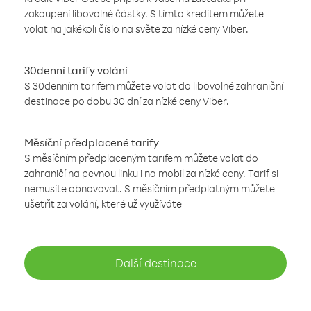
zakoupení libovolné částky. S tímto kreditem můžete
volat na jakékoli číslo na světe za nízké ceny Viber.
30denní tarify volání
S 30denním tarifem můžete volat do libovolné zahraniční
destinace po dobu 30 dní za nízké ceny Viber.
Měsíční předplacené tarify
S měsíčním předplaceným tarifem můžete volat do
zahraničí na pevnou linku i na mobil za nízké ceny. Tarif si
nemusíte obnovovat. S měsíčním předplatným můžete
ušetřit za volání, které už využíváte
Další destinace