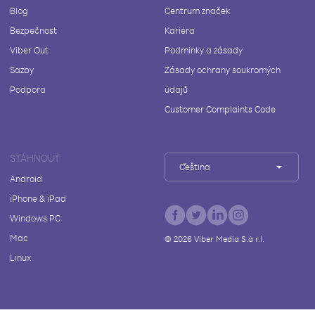
Blog
Centrum značek
Bezpečnost
Kariéra
Viber Out
Podmínky a zásady
Sazby
Zásady ochrany soukromých
Podpora
údajů
Customer Complaints Code
STÁHNOUT
Čeština
Android
iPhone & iPad
Windows PC
Mac
©
2026
Viber Media S.à r.l.
Linux