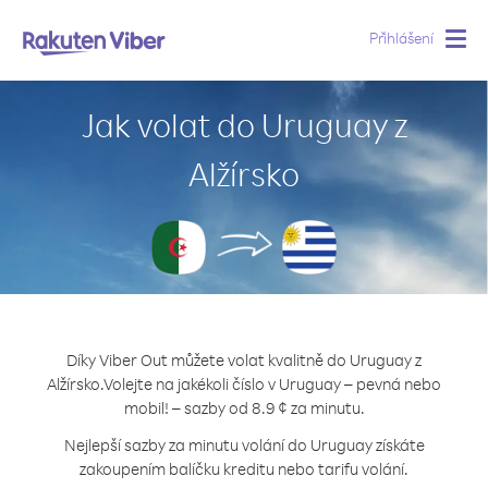
Přihlášení
Togg
navig
Jak volat do Uruguay z
Alžírsko
Díky Viber Out můžete volat kvalitně do Uruguay z
Alžírsko.
Volejte na jakékoli číslo v Uruguay – pevná nebo
mobil! – sazby od 8.9 ¢ za minutu.
Nejlepší sazby za minutu volání do Uruguay získáte
zakoupením balíčku kreditu nebo tarifu volání.