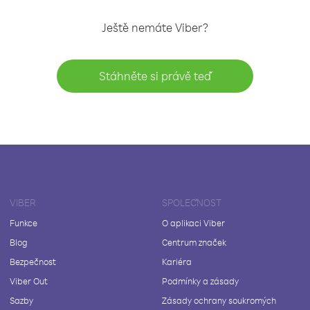
Ještě nemáte Viber?
Stáhněte si právě teď
VIBER
SPOLEČNOST
Funkce
O aplikaci Viber
Blog
Centrum značek
Bezpečnost
Kariéra
Viber Out
Podmínky a zásady
Sazby
Zásady ochrany soukromých