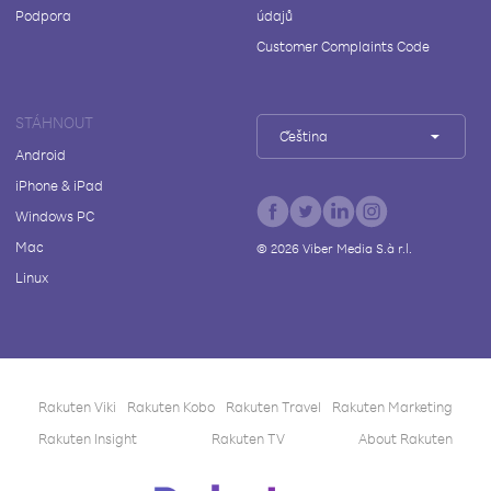
Podpora
údajů
Customer Complaints Code
STÁHNOUT
Čeština
Android
iPhone & iPad
Windows PC
Mac
©
2026
Viber Media S.à r.l.
Linux
Rakuten Viki
Rakuten Kobo
Rakuten Travel
Rakuten Marketing
Rakuten Insight
Rakuten TV
About Rakuten