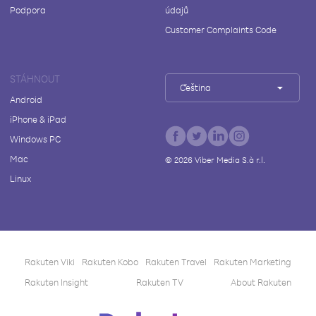
Podpora
údajů
Customer Complaints Code
STÁHNOUT
Čeština
Android
iPhone & iPad
Windows PC
Mac
©
2026
Viber Media S.à r.l.
Linux
Rakuten Viki
Rakuten Kobo
Rakuten Travel
Rakuten Marketing
Rakuten Insight
Rakuten TV
About Rakuten