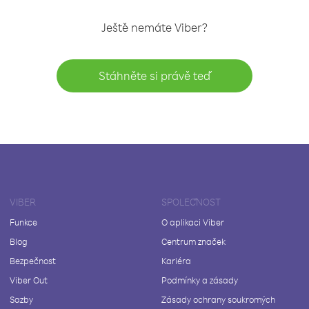
Ještě nemáte Viber?
Stáhněte si právě teď
VIBER
SPOLEČNOST
Funkce
O aplikaci Viber
Blog
Centrum značek
Bezpečnost
Kariéra
Viber Out
Podmínky a zásady
Sazby
Zásady ochrany soukromých