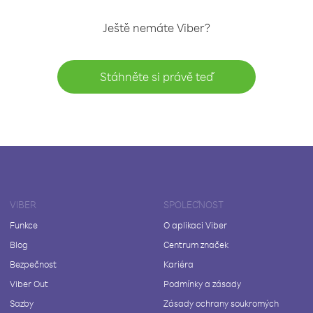
Ještě nemáte Viber?
Stáhněte si právě teď
VIBER
SPOLEČNOST
Funkce
O aplikaci Viber
Blog
Centrum značek
Bezpečnost
Kariéra
Viber Out
Podmínky a zásady
Sazby
Zásady ochrany soukromých