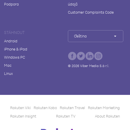
Podpora
údajů
Customer Complaints Code
STÁHNOUT
Čeština
Android
iPhone & iPad
Windows PC
Mac
©
2026
Viber Media S.à r.l.
Linux
Rakuten Viki
Rakuten Kobo
Rakuten Travel
Rakuten Marketing
Rakuten Insight
Rakuten TV
About Rakuten