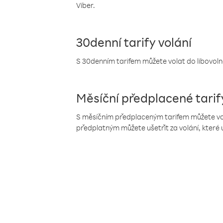
Viber.
30denní tarify volání
S 30denním tarifem můžete volat do libovolné
Měsíční předplacené tarif
S měsíčním předplaceným tarifem můžete volat
předplatným můžete ušetřit za volání, které 