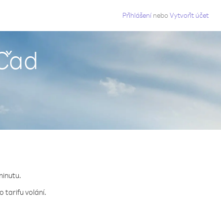
g
Přihlášení
nebo
Vytvořit účet
 Čad
minutu.
 tarifu volání.