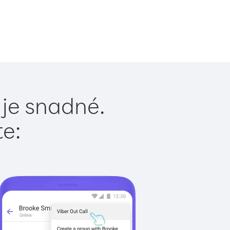
 je snadné.
te: