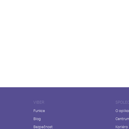
VIBER
SPOLE
Funkce
O aplika
Blog
Centrum
Bezpečnost
Kariéra