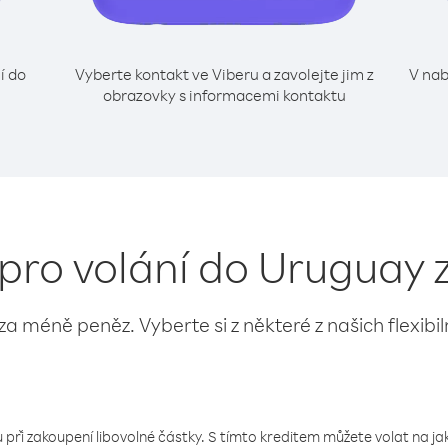
í do
Vyberte kontakt ve Viberu a zavolejte jim z
V nab
obrazovky s informacemi kontaktu
 pro volání do Uruguay 
 za méně peněz. Vyberte si z některé z našich flexibi
 při zakoupení libovolné částky. S tímto kreditem můžete volat na jaké