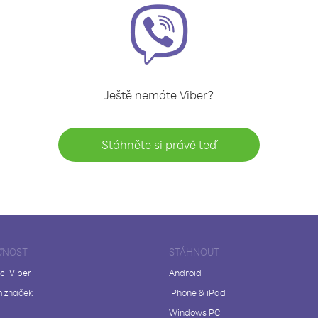
Ještě nemáte Viber?
Stáhněte si právě teď
ČNOST
STÁHNOUT
ci Viber
Android
 značek
iPhone & iPad
Windows PC