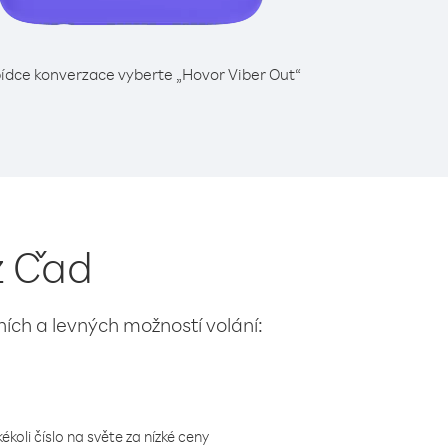
ídce konverzace vyberte „Hovor Viber Out“
z Čad
lních a levných možností volání:
koli číslo na světe za nízké ceny