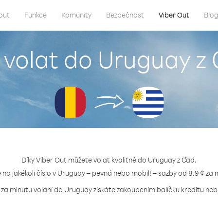
out
Funkce
Komunity
Bezpečnost
Viber Out
Blo
 volat do Uruguay z
Díky Viber Out můžete volat kvalitně do Uruguay z Čad.
e na jakékoli číslo v Uruguay – pevná nebo mobil! – sazby od 8.9 ¢ za 
 za minutu volání do Uruguay získáte zakoupením balíčku kreditu nebo