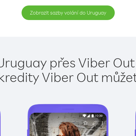
Zobrazit sazby volání do Uruguay
Uruguay přes Viber Out
kredity Viber Out může