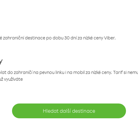
 zahraniční destinace po dobu 30 dní za nízké ceny Viber.
y
 do zahraničí na pevnou linku i na mobil za nízké ceny. Tarif si ne
už využíváte
Hledat další destinace