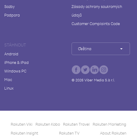
Sazby
Zásady ochrany soukromých
Podpora
údajů
Customer Complaints Code
STÁHNOUT
Čeština
Android
iPhone & iPad
Windows PC
Mac
©
2026
Viber Media S.à r.l.
Linux
Rakuten Viki
Rakuten Kobo
Rakuten Travel
Rakuten Marketing
Rakuten Insight
Rakuten TV
About Rakuten