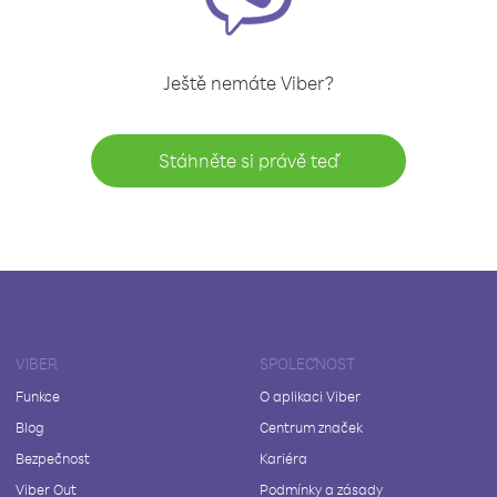
Ještě nemáte Viber?
Stáhněte si právě teď
VIBER
SPOLEČNOST
Funkce
O aplikaci Viber
Blog
Centrum značek
Bezpečnost
Kariéra
Viber Out
Podmínky a zásady