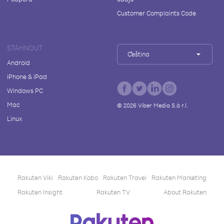
Customer Complaints Code
STÁHNOUT
Čeština
Android
iPhone & iPad
Windows PC
Mac
©
2026
Viber Media S.à r.l.
Linux
Rakuten Viki
Rakuten Kobo
Rakuten Travel
Rakuten Marketing
Rakuten Insight
Rakuten TV
About Rakuten