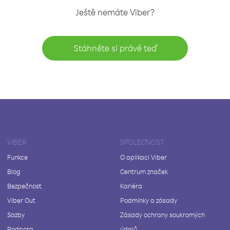
Ještě nemáte Viber?
Stáhněte si právě teď
VIBER
SPOLEČNOST
Funkce
O aplikaci Viber
Blog
Centrum značek
Bezpečnost
Kariéra
Viber Out
Podmínky a zásady
Sazby
Zásady ochrany soukromých
Podpora
údajů