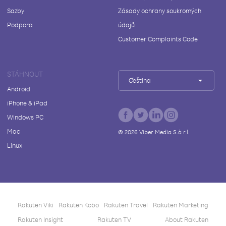
Sazby
Zásady ochrany soukromých
Podpora
údajů
Customer Complaints Code
STÁHNOUT
Čeština
Android
iPhone & iPad
Windows PC
Mac
©
2026
Viber Media S.à r.l.
Linux
Rakuten Viki
Rakuten Kobo
Rakuten Travel
Rakuten Marketing
Rakuten Insight
Rakuten TV
About Rakuten