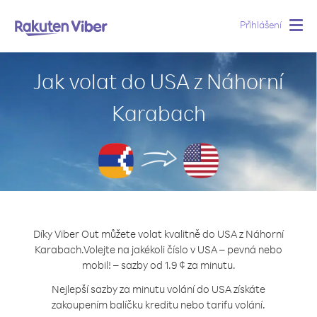
Přihlášení
Togg
navig
Jak volat do USA z Náhorní
Karabach
Díky Viber Out můžete volat kvalitně do USA z Náhorní
Karabach.
Volejte na jakékoli číslo v USA – pevná nebo
mobil! – sazby od 1.9 ¢ za minutu.
Nejlepší sazby za minutu volání do USA získáte
zakoupením balíčku kreditu nebo tarifu volání.