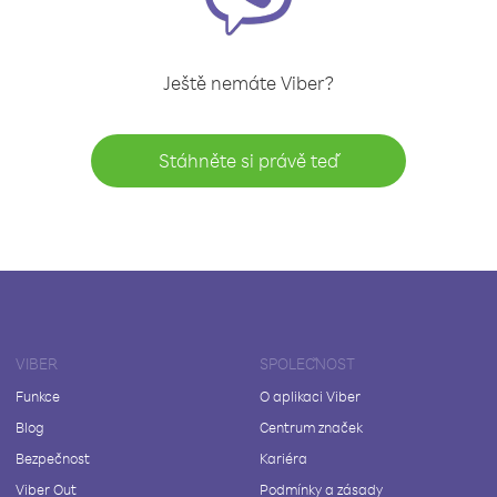
Ještě nemáte Viber?
Stáhněte si právě teď
VIBER
SPOLEČNOST
Funkce
O aplikaci Viber
Blog
Centrum značek
Bezpečnost
Kariéra
Viber Out
Podmínky a zásady