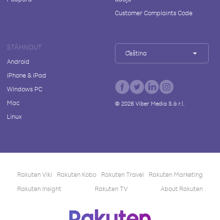
Customer Complaints Code
STÁHNOUT
Čeština
Android
iPhone & iPad
Windows PC
Mac
©
2026
Viber Media S.à r.l.
Linux
Rakuten Viki
Rakuten Kobo
Rakuten Travel
Rakuten Marketing
Rakuten Insight
Rakuten TV
About Rakuten