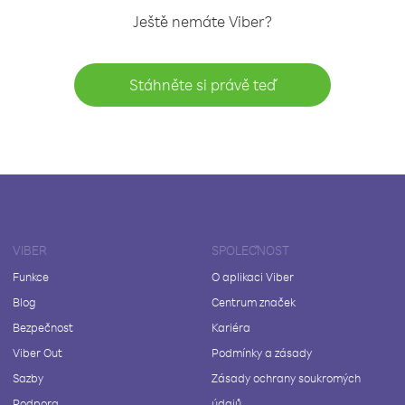
Ještě nemáte Viber?
Stáhněte si právě teď
VIBER
SPOLEČNOST
Funkce
O aplikaci Viber
Blog
Centrum značek
Bezpečnost
Kariéra
Viber Out
Podmínky a zásady
Sazby
Zásady ochrany soukromých
Podpora
údajů