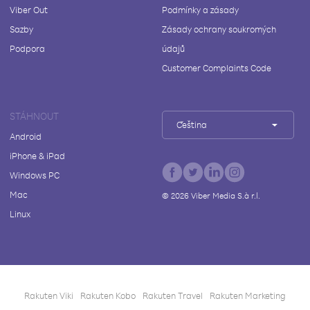
Viber Out
Podmínky a zásady
Sazby
Zásady ochrany soukromých
Podpora
údajů
Customer Complaints Code
STÁHNOUT
Čeština
Android
iPhone & iPad
Windows PC
Mac
©
2026
Viber Media S.à r.l.
Linux
Rakuten Viki
Rakuten Kobo
Rakuten Travel
Rakuten Marketing