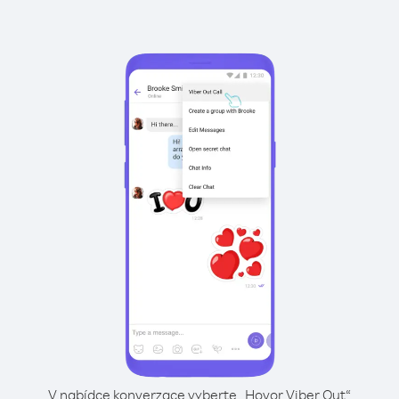
V nabídce konverzace vyberte „Hovor Viber Out“