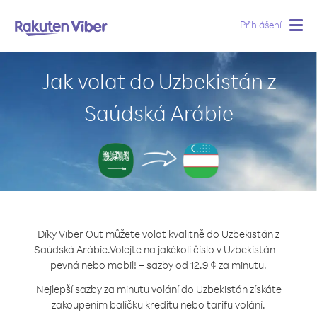
Přihlášení
Togg
navig
Jak volat do Uzbekistán z
Saúdská Arábie
Díky Viber Out můžete volat kvalitně do Uzbekistán z
Saúdská Arábie.
Volejte na jakékoli číslo v Uzbekistán –
pevná nebo mobil! – sazby od 12.9 ¢ za minutu.
Nejlepší sazby za minutu volání do Uzbekistán získáte
zakoupením balíčku kreditu nebo tarifu volání.