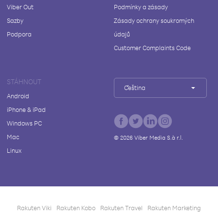
Viber Out
Podmínky a zásady
Sazby
Zásady ochrany soukromých
Podpora
údajů
Customer Complaints Code
STÁHNOUT
Čeština
Android
iPhone & iPad
Windows PC
Mac
©
2026
Viber Media S.à r.l.
Linux
Rakuten Viki
Rakuten Kobo
Rakuten Travel
Rakuten Marketing