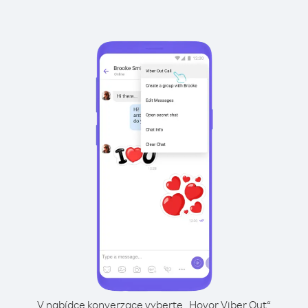
V nabídce konverzace vyberte „Hovor Viber Out“