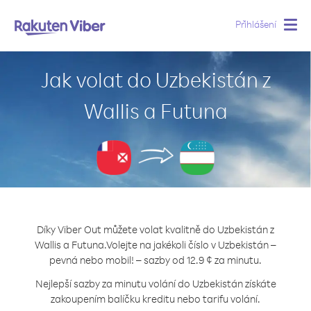
Přihlášení
Togg
navig
Jak volat do Uzbekistán z
Wallis a Futuna
Díky Viber Out můžete volat kvalitně do Uzbekistán z
Wallis a Futuna.
Volejte na jakékoli číslo v Uzbekistán –
pevná nebo mobil! – sazby od 12.9 ¢ za minutu.
Nejlepší sazby za minutu volání do Uzbekistán získáte
zakoupením balíčku kreditu nebo tarifu volání.