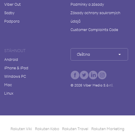
Viber Out
Podmínky a zásady
Sazby
Zásady ochrany soukromých
Podpora
údajů
Customer Complaints Code
STÁHNOUT
Čeština
Android
iPhone & iPad
Windows PC
Mac
©
2026
Viber Media S.à r.l.
Linux
Rakuten Viki
Rakuten Kobo
Rakuten Travel
Rakuten Marketing