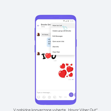
V nabídce konverzace vyberte „Hovor Viber Out“