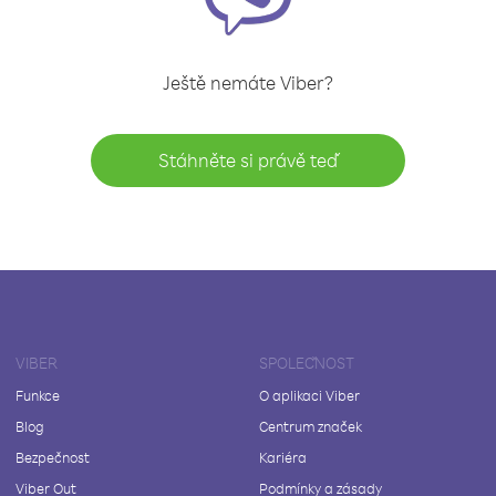
Ještě nemáte Viber?
Stáhněte si právě teď
VIBER
SPOLEČNOST
Funkce
O aplikaci Viber
Blog
Centrum značek
Bezpečnost
Kariéra
Viber Out
Podmínky a zásady