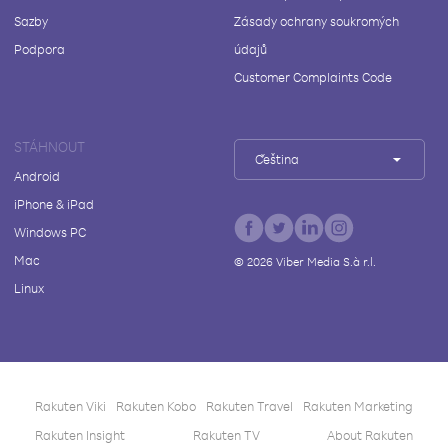
Sazby
Zásady ochrany soukromých
Podpora
údajů
Customer Complaints Code
STÁHNOUT
Čeština
Android
iPhone & iPad
Windows PC
Mac
©
2026
Viber Media S.à r.l.
Linux
Rakuten Viki
Rakuten Kobo
Rakuten Travel
Rakuten Marketing
Rakuten Insight
Rakuten TV
About Rakuten