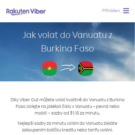
Přihlášení
Togg
navig
Jak volat do Vanuatu z
Burkina Faso
Díky Viber Out můžete volat kvalitně do Vanuatu z Burkina
Faso.
Volejte na jakékoli číslo v Vanuatu – pevná nebo
mobil! – sazby od $1.15 za minutu.
Nejlepší sazby za minutu volání do Vanuatu získáte
zakoupením balíčku kreditu nebo tarifu volání.