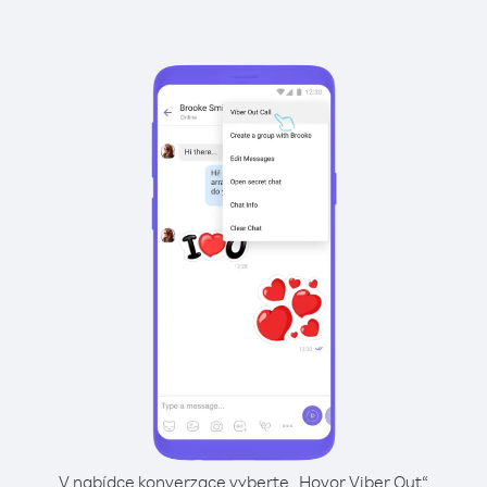
V nabídce konverzace vyberte „Hovor Viber Out“