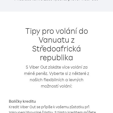
Tipy pro volání do
Vanuatu z
Středoafrická
republika
S Viber Out získáte více volání za
méně peněz. Vyberte si z některé z
našich flexibilních a levných
možností volání:
Balíčky kreditu
Kredit Viber Out se připíše k vašemu zůstatku při
zakoupení libovolné částky. S tímto kreditem můžete