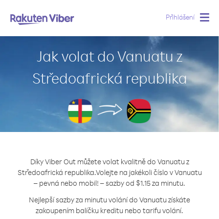
Přihlášení
Togg
navig
Jak volat do Vanuatu z
Středoafrická republika
Díky Viber Out můžete volat kvalitně do Vanuatu z
Středoafrická republika.
Volejte na jakékoli číslo v Vanuatu
– pevná nebo mobil! – sazby od $1.15 za minutu.
Nejlepší sazby za minutu volání do Vanuatu získáte
zakoupením balíčku kreditu nebo tarifu volání.