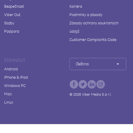
Bezpečnost
Kariéra
Viber Out
Podmínky a zásady
Sazby
Zásady ochrany soukromých
Podpora
údajů
Customer Complaints Code
STÁHNOUT
Čeština
Android
iPhone & iPad
Windows PC
Mac
©
2026
Viber Media S.à r.l.
Linux