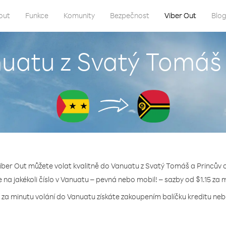
out
Funkce
Komunity
Bezpečnost
Viber Out
Blo
nuatu z Svatý Tomáš 
iber Out můžete volat kvalitně do Vanuatu z Svatý Tomáš a Princův 
e na jakékoli číslo v Vanuatu – pevná nebo mobil! – sazby od $1.15 za 
 za minutu volání do Vanuatu získáte zakoupením balíčku kreditu nebo