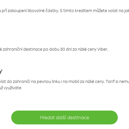
 při zakoupení libovolné částky. S tímto kreditem můžete volat na jaké
 zahraniční destinace po dobu 30 dní za nízké ceny Viber.
y
 do zahraničí na pevnou linku i na mobil za nízké ceny. Tarif si ne
už využíváte
Hledat další destinace