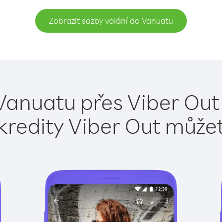
Zobrazit sazby volání do Vanuatu
Vanuatu přes Viber Out
kredity Viber Out může