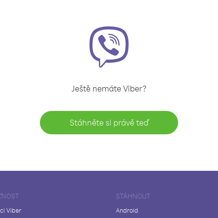
Ještě nemáte Viber?
Stáhněte si právě teď
ČNOST
STÁHNOUT
ci Viber
Android