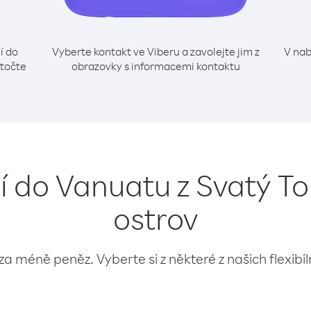
í do
Vyberte kontakt ve Viberu a zavolejte jim z
V nab
ytočte
obrazovky s informacemi kontaktu
ní do Vanuatu z Svatý T
ostrov
 za méně peněz. Vyberte si z některé z našich flexibi