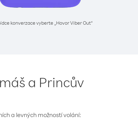
ídce konverzace vyberte „Hovor Viber Out“
omáš a Princův
lních a levných možností volání: