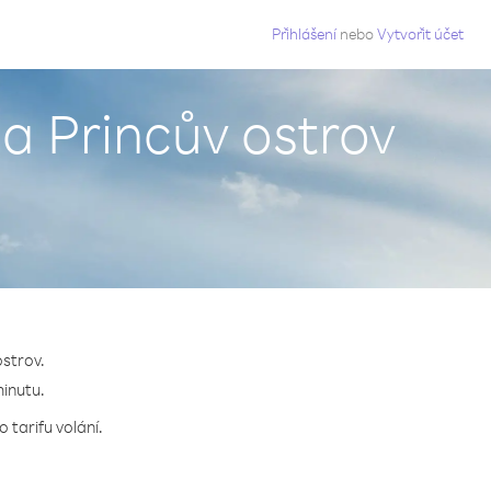
g
Přihlášení
nebo
Vytvořit účet
a Princův ostrov
ostrov.
minutu.
 tarifu volání.