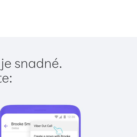
 je snadné.
te: