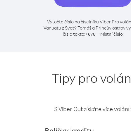
Vytočte číslo na číselníku Viber.
Pro volán
Vanuatu z Svatý Tomáš a Princův ostrov v
číslo takto:
+
+
678
Místní číslo
Tipy pro volá
S Viber Out získáte více volání
Balíčky kreditu