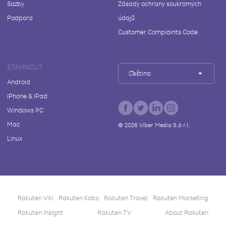
Sazby
Zásady ochrany soukromých
Podpora
údajů
Customer Complaints Code
STÁHNOUT
Čeština
Android
iPhone & iPad
Windows PC
Mac
©
2026
Viber Media S.à r.l.
Linux
Rakuten Viki
Rakuten Kobo
Rakuten Travel
Rakuten Marketing
Rakuten Insight
Rakuten TV
About Rakuten