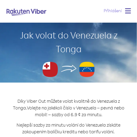
Přihlášení
Togg
navig
Jak volat do Venezuela z
Tonga
Díky Viber Out můžete volat kvalitně do Venezuela z
Tonga.
Volejte na jakékoli číslo v Venezuela – pevná nebo
mobil! – sazby od 6.9 ¢ za minutu.
Nejlepší sazby za minutu volání do Venezuela získáte
zakoupením balíčku kreditu nebo tarifu volání.