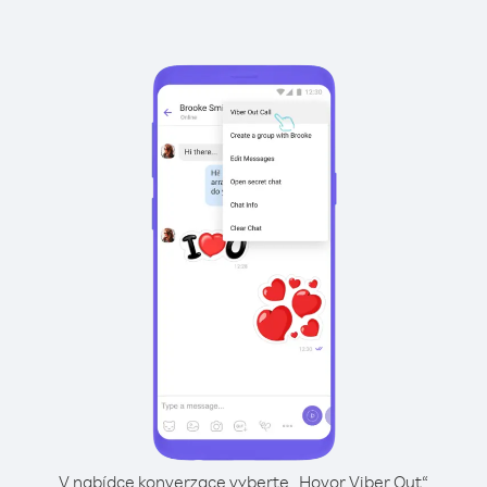
V nabídce konverzace vyberte „Hovor Viber Out“