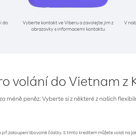
í do
Vyberte kontakt ve Viberu a zavolejte jim z
V nab
obrazovky s informacemi kontaktu
ro volání do Vietnam z K
 za méně peněz. Vyberte si z některé z našich flexibi
 při zakoupení libovolné částky. S tímto kreditem můžete volat na jaké