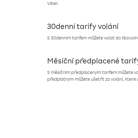
Viber.
30denní tarify volání
S 30denním tarifem můžete volat do libovolné
Měsíční předplacené tarif
S měsíčním předplaceným tarifem můžete volat
předplatným můžete ušetřit za volání, které 