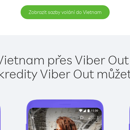
Zobrazit sazby volání do Vietnam
Vietnam přes Viber Out
kredity Viber Out může