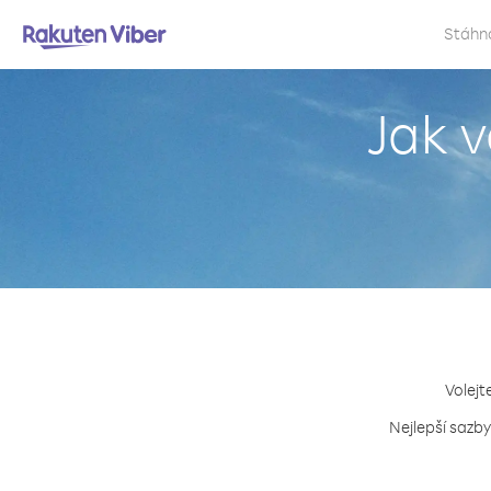
Stáhn
Jak v
Volejt
Nejlepší sazby