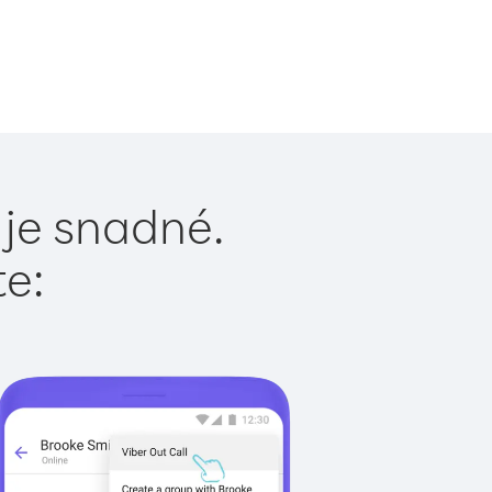
 je snadné.
te: