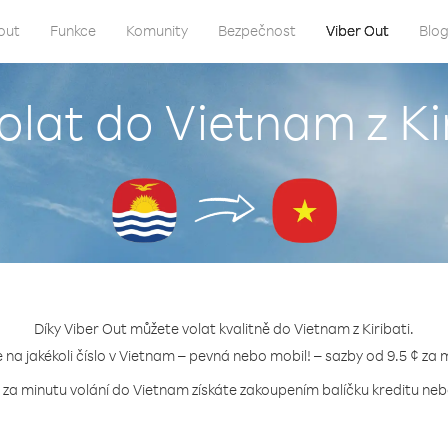
out
Funkce
Komunity
Bezpečnost
Viber Out
Blo
olat do Vietnam z Ki
Díky Viber Out můžete volat kvalitně do Vietnam z Kiribati.
e na jakékoli číslo v Vietnam – pevná nebo mobil! – sazby od 9.5 ¢ za 
 za minutu volání do Vietnam získáte zakoupením balíčku kreditu nebo