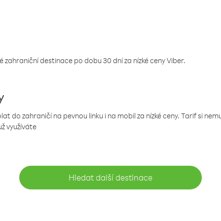
 zahraniční destinace po dobu 30 dní za nízké ceny Viber.
y
 do zahraničí na pevnou linku i na mobil za nízké ceny. Tarif si ne
už využíváte
Hledat další destinace