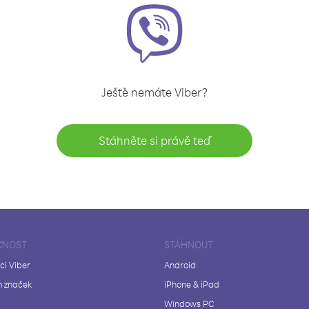
Ještě nemáte Viber?
Stáhněte si právě teď
ČNOST
STÁHNOUT
ci Viber
Android
 značek
iPhone & iPad
Windows PC