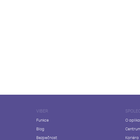
VIBER
SPOLE
Funkce
O aplika
Blog
Centrum
Bezpečnost
Kariéra