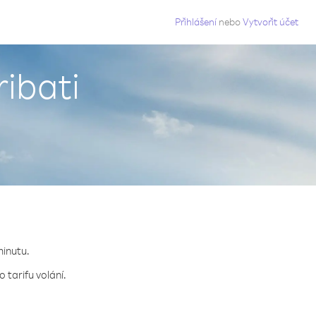
g
Přihlášení
nebo
Vytvořit účet
ribati
minutu.
 tarifu volání.