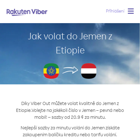
Přihlášení
Togg
navig
Jak volat do Jemen z
Etiopie
Díky Viber Out můžete volat kvalitně do Jemen z
Etiopie.
Volejte na jakékoli číslo v Jemen – pevná nebo
mobil! – sazby od 20.9 ¢ za minutu.
Nejlepší sazby za minutu volání do Jemen získáte
zakoupením balíčku kreditu nebo tarifu volání.