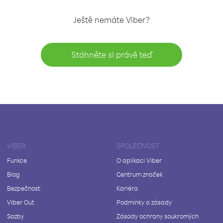
Ještě nemáte Viber?
Stáhněte si právě teď
VIBER
SPOLEČNOST
Funkce
O aplikaci Viber
Blog
Centrum značek
Bezpečnost
Kariéra
Viber Out
Podmínky a zásady
Sazby
Zásady ochrany soukromých