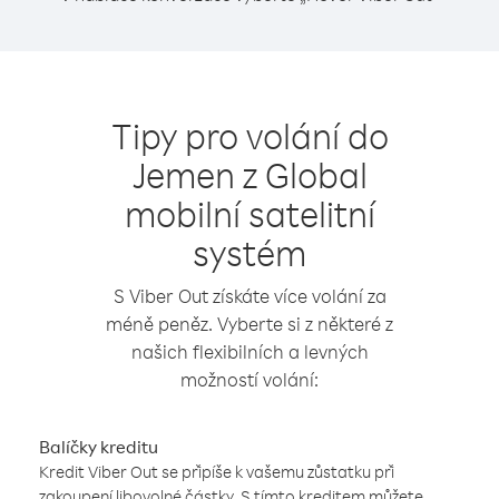
Tipy pro volání do
Jemen z Global
mobilní satelitní
systém
S Viber Out získáte více volání za
méně peněz. Vyberte si z některé z
našich flexibilních a levných
možností volání:
Balíčky kreditu
Kredit Viber Out se připíše k vašemu zůstatku při
zakoupení libovolné částky. S tímto kreditem můžete