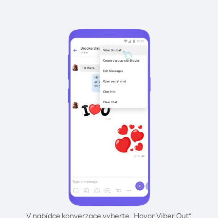
V nabídce konverzace vyberte „Hovor Viber Out“