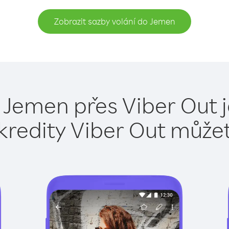
Zobrazit sazby volání do Jemen
 Jemen přes Viber Out 
kredity Viber Out může