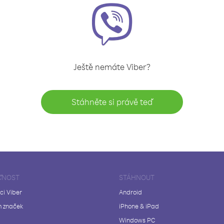
Ještě nemáte Viber?
Stáhněte si právě teď
ČNOST
STÁHNOUT
ci Viber
Android
 značek
iPhone & iPad
Windows PC