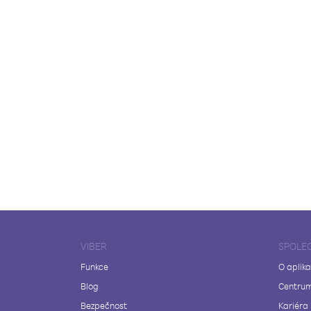
VIBER
SPOLE
Funkce
O aplika
Blog
Centrum
Bezpečnost
Kariéra