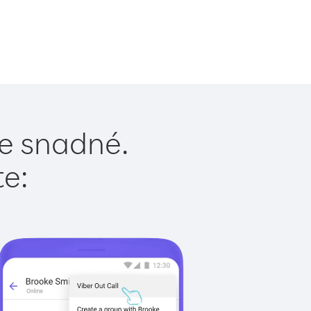
je snadné.
te: