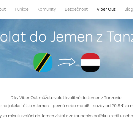
out
Funkce
Komunity
Bezpečnost
Viber Out
Blo
volat do Jemen z Tan
Díky Viber Out můžete volat kvalitně do Jemen z Tanzanie.
e na jakékoli číslo v Jemen – pevná nebo mobil! – sazby od 20.9 ¢ za 
y za minutu volání do Jemen získáte zakoupením balíčku kreditu nebo 