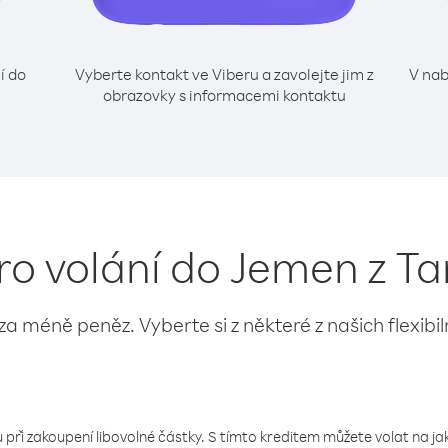
í do
Vyberte kontakt ve Viberu a zavolejte jim z
V nab
obrazovky s informacemi kontaktu
ro volání do Jemen z T
 za méně peněz. Vyberte si z některé z našich flexibi
 při zakoupení libovolné částky. S tímto kreditem můžete volat na jaké