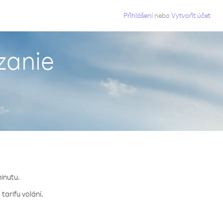
g
Přihlášení
nebo
Vytvořit účet
zanie
minutu.
tarifu volání.