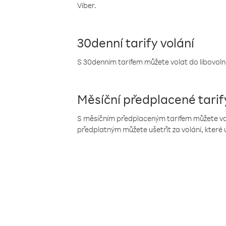
Viber.
30denní tarify volání
S 30denním tarifem můžete volat do libovolné
Měsíční předplacené tarif
S měsíčním předplaceným tarifem můžete volat
předplatným můžete ušetřit za volání, které 