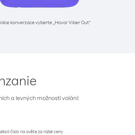
ídce konverzace vyberte „Hovor Viber Out“
anzanie
lních a levných možností volání:
koli číslo na světe za nízké ceny