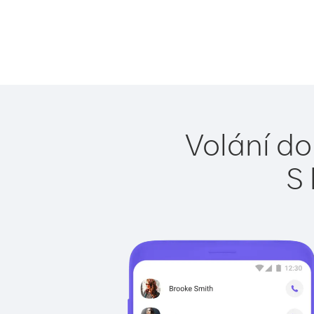
Volání do
S 