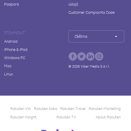
Podpora
údajů
Customer Complaints Code
STÁHNOUT
Čeština
Android
iPhone & iPad
Windows PC
Mac
©
2026
Viber Media S.à r.l.
Linux
Rakuten Viki
Rakuten Kobo
Rakuten Travel
Rakuten Marketing
Rakuten Insight
Rakuten TV
About Rakuten