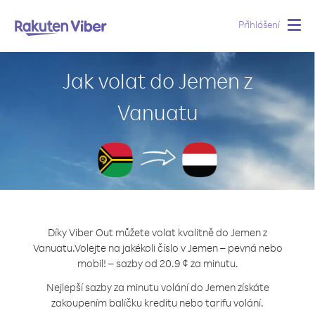
Přihlášení
Togg
navig
Jak volat do Jemen z
Vanuatu
Díky Viber Out můžete volat kvalitně do Jemen z
Vanuatu.
Volejte na jakékoli číslo v Jemen – pevná nebo
mobil! – sazby od 20.9 ¢ za minutu.
Nejlepší sazby za minutu volání do Jemen získáte
zakoupením balíčku kreditu nebo tarifu volání.