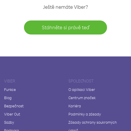
Ještě nemáte Viber?
Stáhněte si právě teď
VIBER
SPOLEČNOST
Funkce
O aplikaci Viber
Blog
Centrum značek
Bezpečnost
Kariéra
Viber Out
Podmínky a zásady
Sazby
Zásady ochrany soukromých
Podpora
údajů