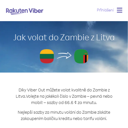
Přihlášení
Togg
navig
Jak volat do Zambie z Litva
Díky Viber Out můžete volat kvalitně do Zambie z
Litva.
Volejte na jakékoli číslo v Zambie – pevná nebo
mobil! – sazby od 66.6 ¢ za minutu.
Nejlepší sazby za minutu volání do Zambie získáte
zakoupením balíčku kreditu nebo tarifu volání.