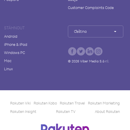
Customer Complaints Code
STÁHNOUT
Čeština
Android
iPhone & iPad
Windows PC
Mac
©
2026
Viber Media S.à r.l.
Linux
Rakuten Viki
Rakuten Kobo
Rakuten Travel
Rakuten Marketing
Rakuten Insight
Rakuten TV
About Rakuten