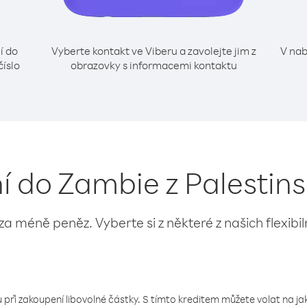
í do
Vyberte kontakt ve Viberu a zavolejte jim z
V nab
íslo
obrazovky s informacemi kontaktu
ní do Zambie z Palesti
 za méně peněz. Vyberte si z některé z našich flexibi
 při zakoupení libovolné částky. S tímto kreditem můžete volat na jaké