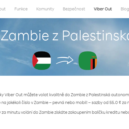
out
Funkce
Komunity
Bezpečnost
Viber Out
Blo
o Zambie z Palestins
ky Viber Out můžete volat kvalitně do Zambie z Palestinská autonom
e na jakékoli číslo v Zambie – pevná nebo mobil! – sazby od 55.0 ¢ za 
y za minutu volání do Zambie získáte zakoupením balíčku kreditu nebo 