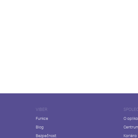
VIBER
SPOLE
Funkce
O aplika
Blog
Centrum
Bezpečnost
Kariéra