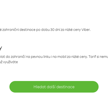
 zahraniční destinace po dobu 30 dní za nízké ceny Viber.
y
 do zahraničí na pevnou linku i na mobil za nízké ceny. Tarif si ne
už využíváte
Hledat další destinace