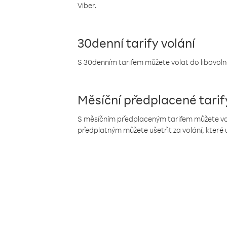
Viber.
30denní tarify volání
S 30denním tarifem můžete volat do libovolné
Měsíční předplacené tarif
S měsíčním předplaceným tarifem můžete volat
předplatným můžete ušetřit za volání, které 