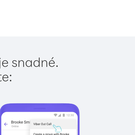
je snadné.
te: