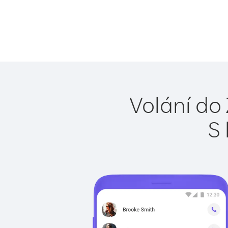
Volání do
S 