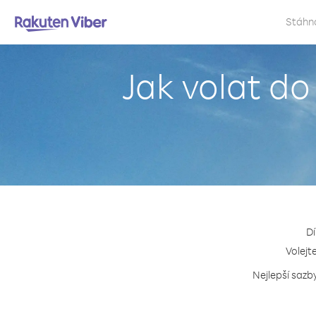
Stáhn
Jak volat d
Dí
Volejt
Nejlepší sazb