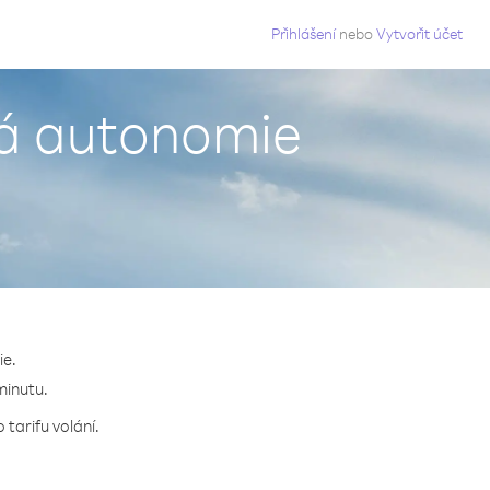
g
Přihlášení
nebo
Vytvořit účet
ká autonomie
ie.
minutu.
tarifu volání.