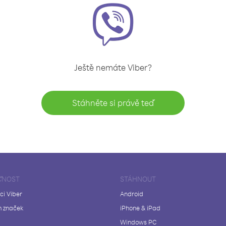
Ještě nemáte Viber?
Stáhněte si právě teď
ČNOST
STÁHNOUT
ci Viber
Android
 značek
iPhone & iPad
Windows PC