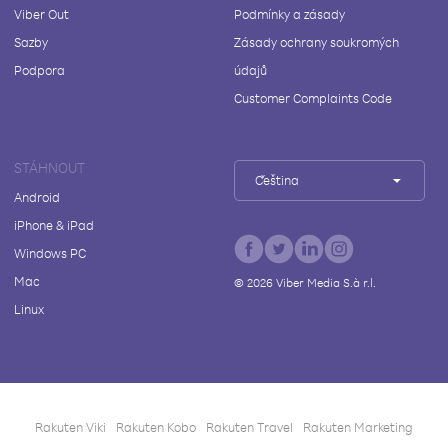
Viber Out
Podmínky a zásady
Sazby
Zásady ochrany soukromých
Podpora
údajů
Customer Complaints Code
STÁHNOUT
Čeština
Android
iPhone & iPad
Windows PC
Mac
©
2026
Viber Media S.à r.l.
Linux
Rakuten Viki
Rakuten Kobo
Rakuten Travel
Rakuten Marketing