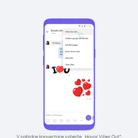
V nabídce konverzace vyberte „Hovor Viber Out“