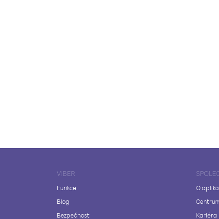
VIBER
SPOLE
Funkce
O aplika
Blog
Centrum
Bezpečnost
Kariéra