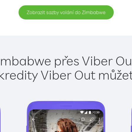
Zobrazit sazby volání do Zimbabwe
Zimbabwe přes Viber Out
kredity Viber Out může