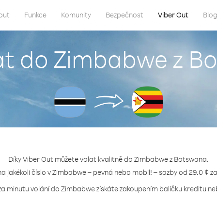
out
Funkce
Komunity
Bezpečnost
Viber Out
Blo
lat do Zimbabwe z B
Díky Viber Out můžete volat kvalitně do Zimbabwe z Botswana.
na jakékoli číslo v Zimbabwe – pevná nebo mobil! – sazby od 29.0 ¢ z
za minutu volání do Zimbabwe získáte zakoupením balíčku kreditu neb