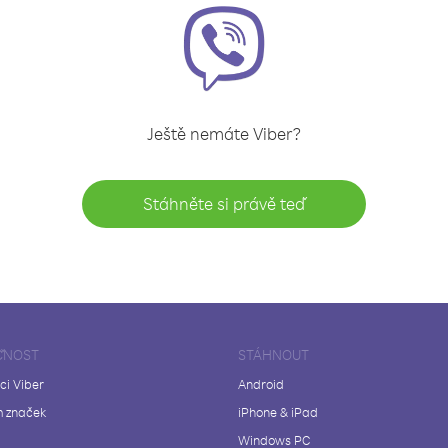
Ještě nemáte Viber?
Stáhněte si právě teď
ČNOST
STÁHNOUT
ci Viber
Android
 značek
iPhone & iPad
Windows PC