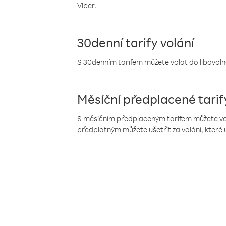
Viber.
30denní tarify volání
S 30denním tarifem můžete volat do libovolné
Měsíční předplacené tarif
S měsíčním předplaceným tarifem můžete volat
předplatným můžete ušetřit za volání, které 