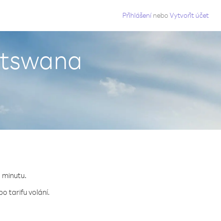
g
Přihlášení
nebo
Vytvořit účet
otswana
a minutu.
o tarifu volání.