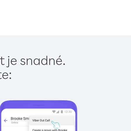
 je snadné.
te: