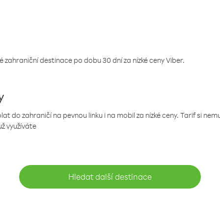
 zahraniční destinace po dobu 30 dní za nízké ceny Viber.
y
 do zahraničí na pevnou linku i na mobil za nízké ceny. Tarif si ne
už využíváte
Hledat další destinace