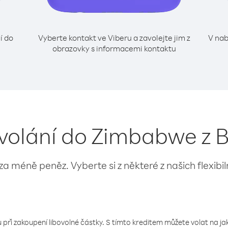
í do
Vyberte kontakt ve Viberu a zavolejte jim z
V nab
obrazovky s informacemi kontaktu
 volání do Zimbabwe z
 za méně peněz. Vyberte si z některé z našich flexibi
 při zakoupení libovolné částky. S tímto kreditem můžete volat na jaké