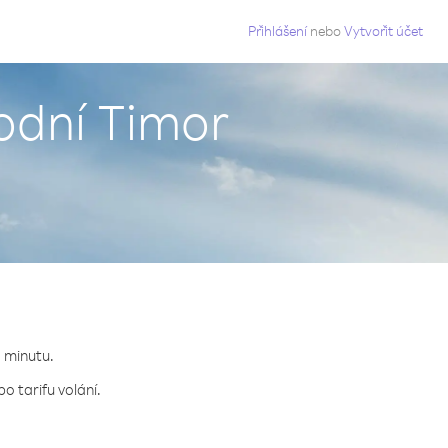
g
Přihlášení
nebo
Vytvořit účet
odní Timor
.
a minutu.
o tarifu volání.