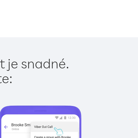
 je snadné.
te: