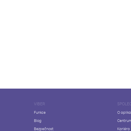
VIBER
SPOLE
Funkce
O aplika
Blog
Centrum
Bezpečnost
Kariéra