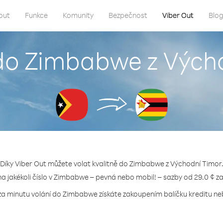
out
Funkce
Komunity
Bezpečnost
Viber Out
Blo
 do Zimbabwe z Vých
Díky Viber Out můžete volat kvalitně do Zimbabwe z Východní Timor
na jakékoli číslo v Zimbabwe – pevná nebo mobil! – sazby od 29.0 ¢ z
za minutu volání do Zimbabwe získáte zakoupením balíčku kreditu neb