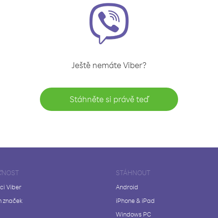
Ještě nemáte Viber?
Stáhněte si právě teď
ČNOST
STÁHNOUT
ci Viber
Android
 značek
iPhone & iPad
Windows PC