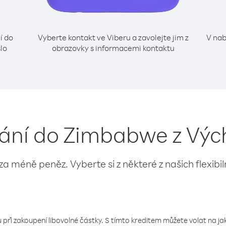
í do
Vyberte kontakt ve Viberu a zavolejte jim z
V nab
lo
obrazovky s informacemi kontaktu
lání do Zimbabwe z Vý
 za méně peněz. Vyberte si z některé z našich flexibi
 při zakoupení libovolné částky. S tímto kreditem můžete volat na jaké