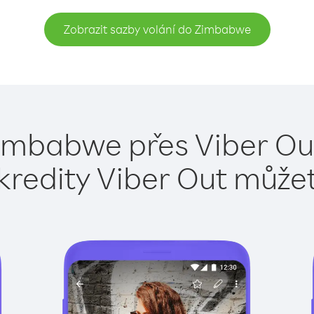
Zobrazit sazby volání do Zimbabwe
Zimbabwe přes Viber Out
kredity Viber Out může