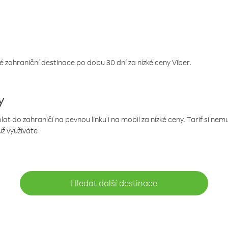
 zahraniční destinace po dobu 30 dní za nízké ceny Viber.
y
 do zahraničí na pevnou linku i na mobil za nízké ceny. Tarif si ne
už využíváte
Hledat další destinace