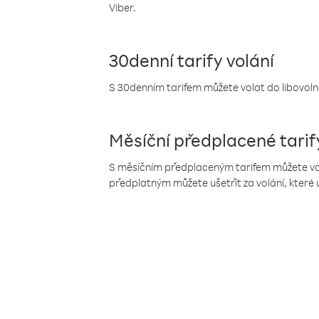
Viber.
30denní tarify volání
S 30denním tarifem můžete volat do libovolné
Měsíční předplacené tarif
S měsíčním předplaceným tarifem můžete volat
předplatným můžete ušetřit za volání, které 