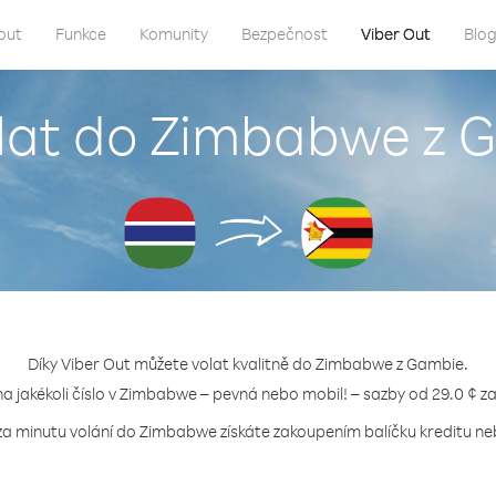
out
Funkce
Komunity
Bezpečnost
Viber Out
Blo
olat do Zimbabwe z 
Díky Viber Out můžete volat kvalitně do Zimbabwe z Gambie.
na jakékoli číslo v Zimbabwe – pevná nebo mobil! – sazby od 29.0 ¢ z
za minutu volání do Zimbabwe získáte zakoupením balíčku kreditu neb