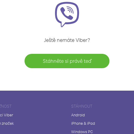
Ještě nemáte Viber?
Stáhněte si právě teď
ČNOST
STÁHNOUT
ci Viber
Android
 značek
iPhone & iPad
Windows PC