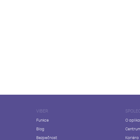
VIBER
SPOLE
Funkce
O aplika
Blog
Centrum
Bezpečnost
Kariéra