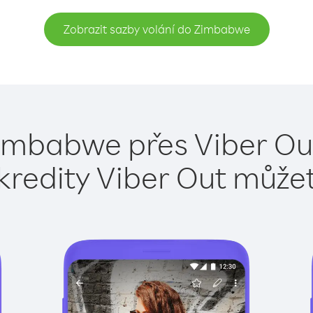
Zobrazit sazby volání do Zimbabwe
Zimbabwe přes Viber Out
kredity Viber Out může