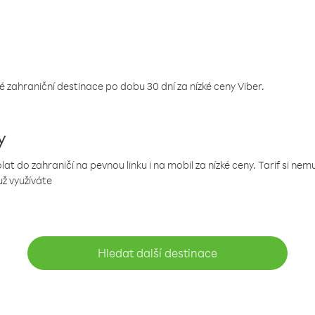
 zahraniční destinace po dobu 30 dní za nízké ceny Viber.
y
 do zahraničí na pevnou linku i na mobil za nízké ceny. Tarif si ne
už využíváte
Hledat další destinace