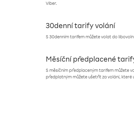
Viber.
30denní tarify volání
S 30denním tarifem můžete volat do libovolné
Měsíční předplacené tarif
S měsíčním předplaceným tarifem můžete volat
předplatným můžete ušetřit za volání, které 