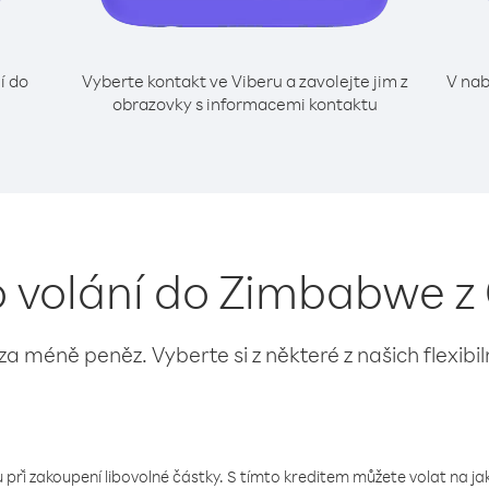
í do
Vyberte kontakt ve Viberu a zavolejte jim z
V nab
obrazovky s informacemi kontaktu
o volání do Zimbabwe 
 za méně peněz. Vyberte si z některé z našich flexibi
 při zakoupení libovolné částky. S tímto kreditem můžete volat na jaké