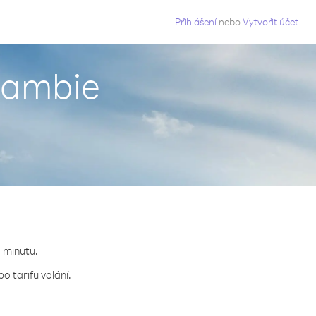
g
Přihlášení
nebo
Vytvořit účet
Gambie
a minutu.
o tarifu volání.