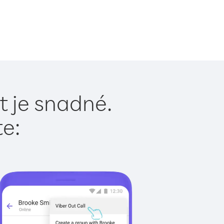
 je snadné.
te: