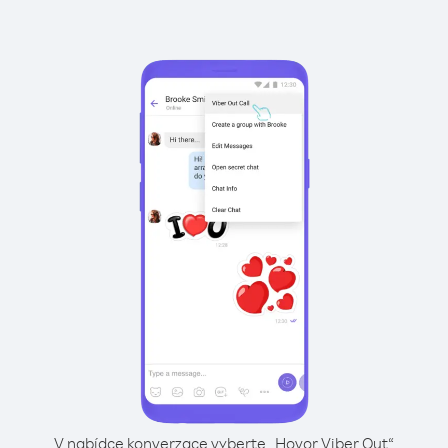
V nabídce konverzace vyberte „Hovor Viber Out“