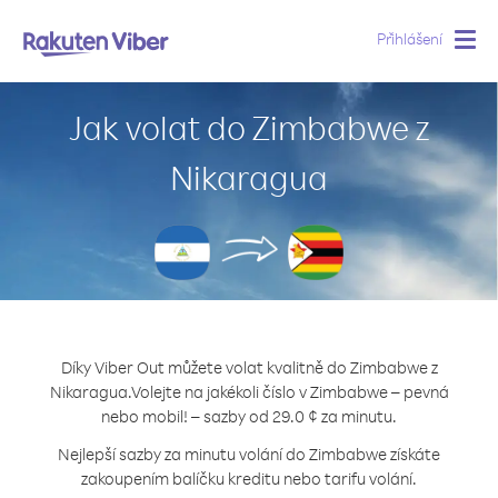
Přihlášení
Togg
navig
Jak volat do Zimbabwe z
Nikaragua
Díky Viber Out můžete volat kvalitně do Zimbabwe z
Nikaragua.
Volejte na jakékoli číslo v Zimbabwe – pevná
nebo mobil! – sazby od 29.0 ¢ za minutu.
Nejlepší sazby za minutu volání do Zimbabwe získáte
zakoupením balíčku kreditu nebo tarifu volání.