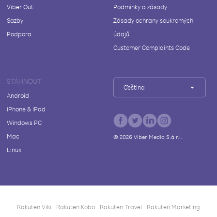
Viber Out
Podmínky a zásady
Sazby
Zásady ochrany soukromých
Podpora
údajů
Customer Complaints Code
STÁHNOUT
Čeština
Android
iPhone & iPad
Windows PC
Mac
©
2026
Viber Media S.à r.l.
Linux
Rakuten Viki
Rakuten Kobo
Rakuten Travel
Rakuten Marketing