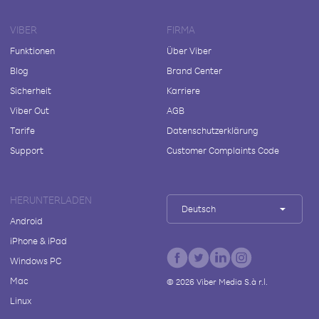
VIBER
FIRMA
Funktionen
Über Viber
Blog
Brand Center
Sicherheit
Karriere
Viber Out
AGB
Tarife
Datenschutzerklärung
Support
Customer Complaints Code
HERUNTERLADEN
Deutsch
Android
iPhone & iPad
Windows PC
Mac
©
2026
Viber Media S.à r.l.
Linux