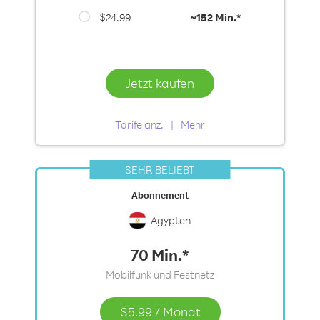
$24.99
~
152 Min.*
Jetzt kaufen
Tarife anz.
Mehr
SEHR BELIEBT
Abonnement
Ägypten
70 Min.*
Mobilfunk und Festnetz
$5.99
/
Monat