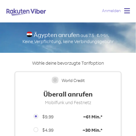
Sehr beliebt
Anmelden
Togg
navig
Ägypten anrufen
aus
7.5
¢/Min.
Keine Verpflichtung, keine Verbindungsgebühr
Wähle deine bevorzugte Tarifoption
World Credit
Überall anrufen
Mobilfunk und Festnetz
$9.99
~
61 Min.*
$4.99
~
30 Min.*