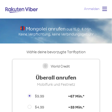
Anmelden
Togg
navig
Mongolei anrufen
aus
15.0
¢/Min.
Keine Verpflichtung, keine Verbindungsgebühr
Wähle deine bevorzugte Tarifoption
World Credit
Überall anrufen
Mobilfunk und Festnetz
$9.99
~
67 Min.*
$4.99
~
33 Min.*