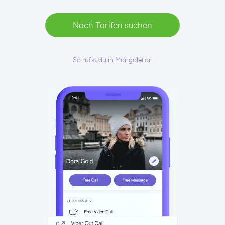
Nach Tarifen suchen
So rufst du in Mongolei an