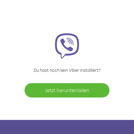
Du hast noch kein Viber installiert?
Jetzt herunterladen