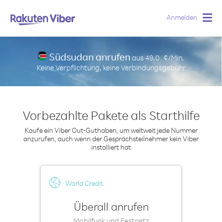
Anmelden
Togg
navig
Südsudan anrufen
aus
49.0
¢/Min.
Keine Verpflichtung, keine Verbindungsgebühr
Vorbezahlte Pakete als Starthilfe
Kaufe ein Viber Out-Guthaben, um weltweit jede Nummer
anzurufen, auch wenn der Gesprächsteilnehmer kein Viber
installiert hat
World Credit
Überall anrufen
Mobilfunk und Festnetz