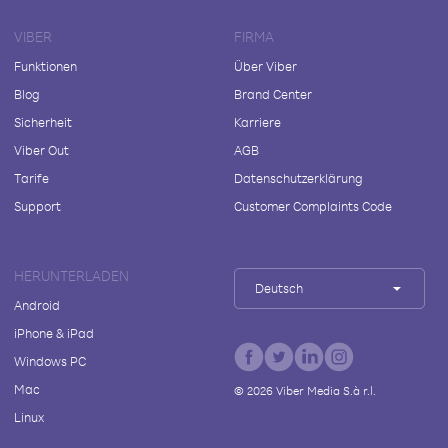
VIBER
FIRMA
Funktionen
Über Viber
Blog
Brand Center
Sicherheit
Karriere
Viber Out
AGB
Tarife
Datenschutzerklärung
Support
Customer Complaints Code
HERUNTERLADEN
Deutsch
Android
iPhone & iPad
Windows PC
Mac
©
2026
Viber Media S.à r.l.
Linux