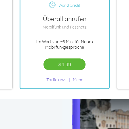
World Credit
Überall anrufen
Mobilfunk und Festnetz
Im Wert von
~3 Min.
für Nauru
Mobilfunkgespräche
$4.99
Tarife anz.
Mehr