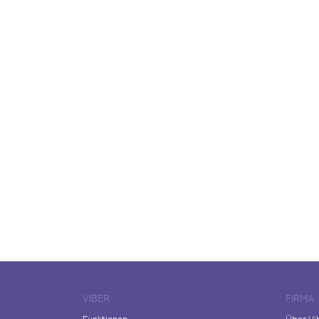
VIBER
FIRMA