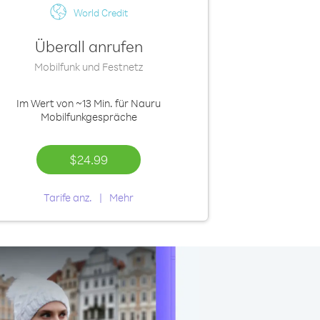
World Credit
Überall anrufen
Mobilfunk und Festnetz
Im Wert von
~13 Min.
für Nauru
Mobilfunkgespräche
$24.99
Tarife anz.
Mehr