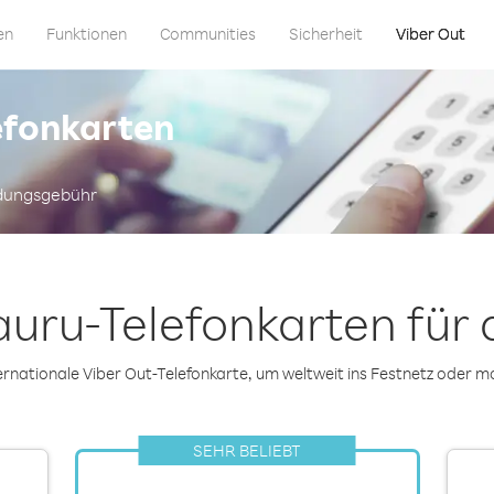
en
Funktionen
Communities
Sicherheit
Viber Out
efonkarten
ndungsgebühr
uru-Telefonkarten für
ternationale Viber Out-Telefonkarte, um weltweit ins Festnetz oder mo
SEHR BELIEBT