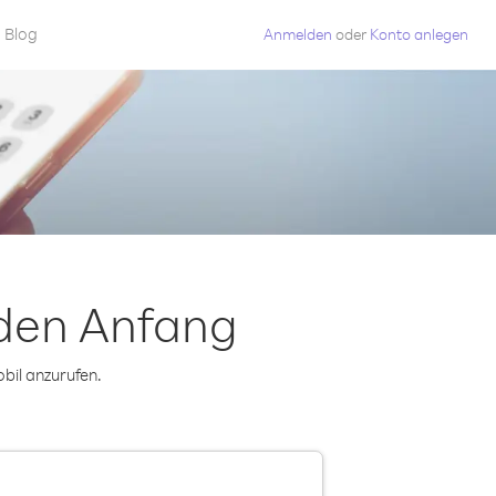
Blog
Anmelden
oder
Konto anlegen
 den Anfang
bil anzurufen.