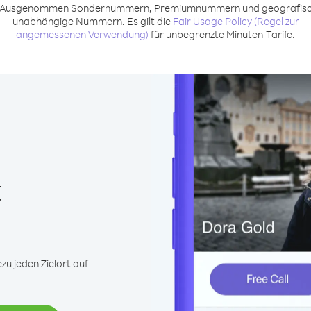
 Ausgenommen Sondernummern, Premiumnummern und geografis
unabhängige Nummern. Es gilt die
Fair Usage Policy (Regel zur
angemessenen Verwendung)
für unbegrenzte Minuten-Tarife.
t
u jeden Zielort auf