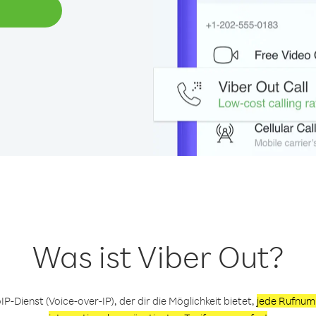
Was ist Viber Out?
oIP-Dienst (Voice-over-IP), der dir die Möglichkeit bietet,
jede Rufnum