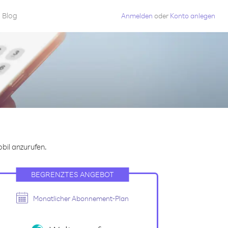
Blog
Anmelden
oder
Konto anlegen
bil anzurufen.
BEGRENZTES ANGEBOT
Monatlicher Abonnement-Plan