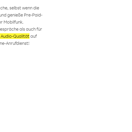
che, selbst wenn die
 und genieße Pre-Paid-
r Mobilfunk.
gespräche als auch für
 Audio-Qualität
auf
ne-Anrufdienst!