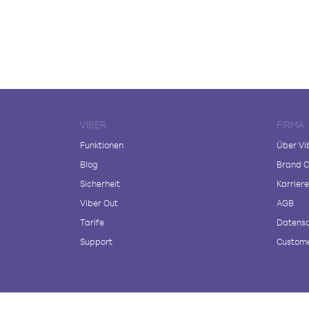
VIBER
FIRMA
Funktionen
Über Vi
Blog
Brand C
Sicherheit
Karriere
Viber Out
AGB
Tarife
Datensc
Support
Custome