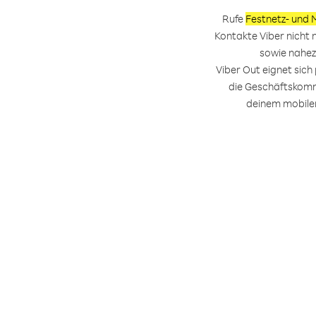
Rufe
Festnetz- und
Kontakte Viber nicht 
sowie nahez
Viber Out eignet sich
die Geschäftskommu
deinem mobilen