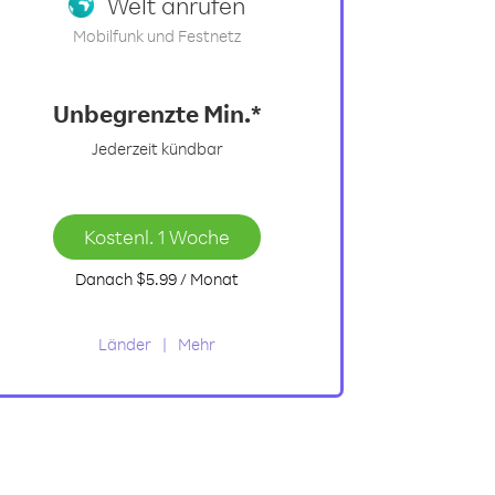
Welt anrufen
Mobilfunk und Festnetz
Unbegrenzte Min.*
Jederzeit kündbar
Kostenl. 1 Woche
Danach
$5.99
/ Monat
Länder
Mehr