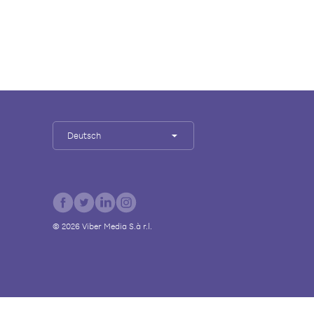
Deutsch
©
2026
Viber Media S.à r.l.