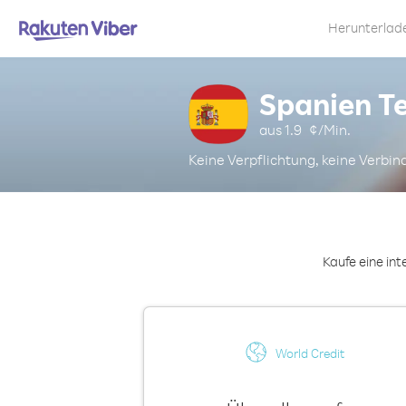
Herunterlad
Spanien T
aus
1.9
¢/Min.
Keine Verpflichtung, keine Verbi
Kaufe eine in
World Credit