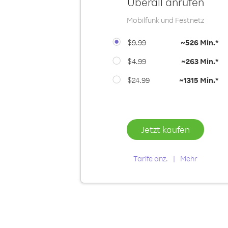
Überall anrufen
Mobilfunk und Festnetz
$9.99
~
526 Min.*
$4.99
~
263 Min.*
$24.99
~
1315 Min.*
Jetzt kaufen
Tarife anz.
Mehr