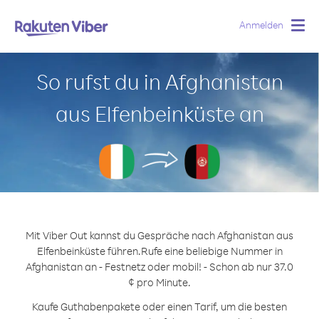
Anmelden
Togg
navig
So rufst du in Afghanistan
aus Elfenbeinküste an
Mit Viber Out kannst du Gespräche nach Afghanistan aus
Elfenbeinküste führen.
Rufe eine beliebige Nummer in
Afghanistan an - Festnetz oder mobil! - Schon ab nur 37.0
¢ pro Minute.
Kaufe Guthabenpakete oder einen Tarif, um die besten