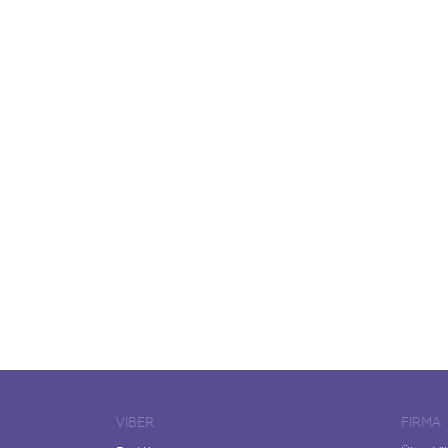
VIBER
FIRMA