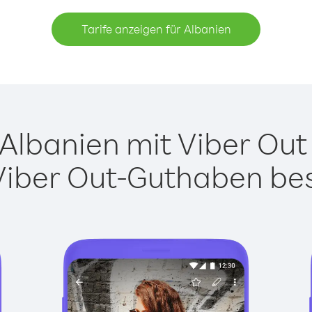
Tarife anzeigen für Albanien
lbanien mit Viber Out 
Viber Out-Guthaben besi