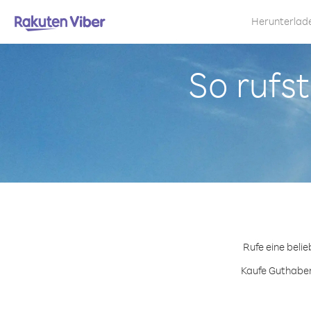
Herunterlad
So rufs
Rufe eine beli
Kaufe Guthabenp