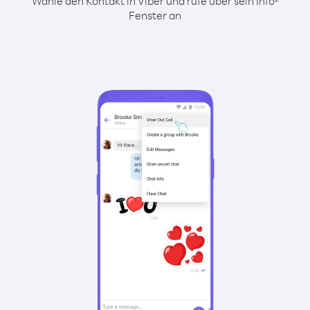
Wähle den Kontakt in Viber und rufe über sein Info-
Fenster an