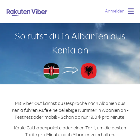
Anmelden
Togg
navig
So rufst du in Albanien aus
Kenia an
Mit Viber Out kannst du Gespräche nach Albanien aus
Kenia führen.
Rufe eine beliebige Nummer in Albanien an -
Festnetz oder mobil! - Schon ab nur 19.0 ¢ pro Minute.
Kaufe Guthabenpakete oder einen Tarif, um die besten
Tarife pro Minute nach Albanien zu erhalten.