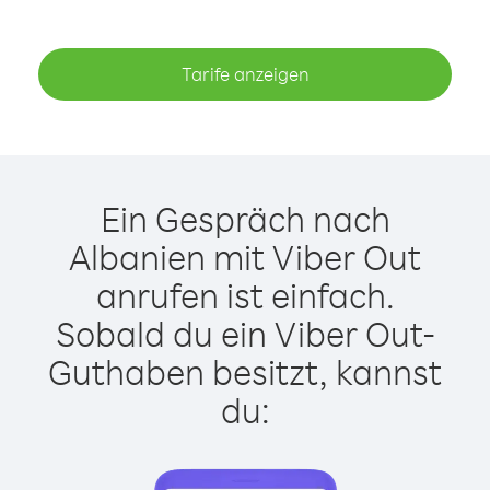
Tarife anzeigen
Ein Gespräch nach
Albanien mit Viber Out
anrufen ist einfach.
Sobald du ein Viber Out-
Guthaben besitzt, kannst
du: