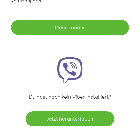
Anrufen sparen.
Mehr Länder
Du hast noch kein Viber installiert?
Jetzt herunterladen