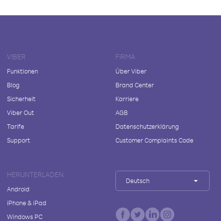
VIBER
FIRMA
Funktionen
Über Viber
Blog
Brand Center
Sicherheit
Karriere
Viber Out
AGB
Tarife
Datenschutzerklärung
Support
Customer Complaints Code
HERUNTERLADEN
Deutsch
Android
iPhone & iPad
Windows PC