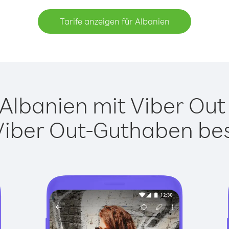
Tarife anzeigen für Albanien
lbanien mit Viber Out 
Viber Out-Guthaben besi