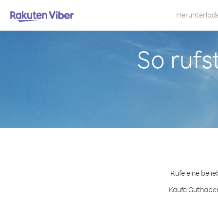
Herunterlad
So rufs
Rufe eine beli
Kaufe Guthabenp