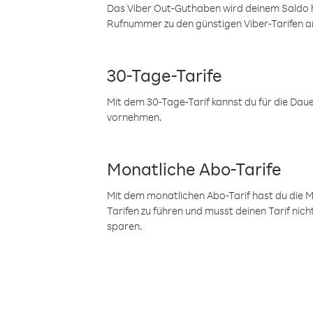
Das Viber Out-Guthaben wird deinem Saldo h
Rufnummer zu den günstigen Viber-Tarifen a
30-Tage-Tarife
Mit dem 30-Tage-Tarif kannst du für die Dau
vornehmen.
Monatliche Abo-Tarife
Mit dem monatlichen Abo-Tarif hast du die M
Tarifen zu führen und musst deinen Tarif nic
sparen.