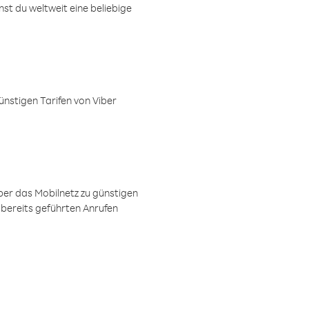
t du weltweit eine beliebige
ünstigen Tarifen von Viber
ber das Mobilnetz zu günstigen
 bereits geführten Anrufen