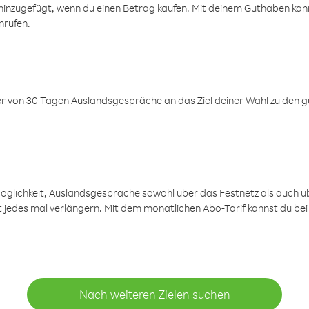
inzugefügt, wenn du einen Betrag kaufen. Mit deinem Guthaben kanns
nrufen.
er von 30 Tagen Auslandsgespräche an das Ziel deiner Wahl zu den g
öglichkeit, Auslandsgespräche sowohl über das Festnetz als auch ü
ht jedes mal verlängern. Mit dem monatlichen Abo-Tarif kannst du bei
Nach weiteren Zielen suchen