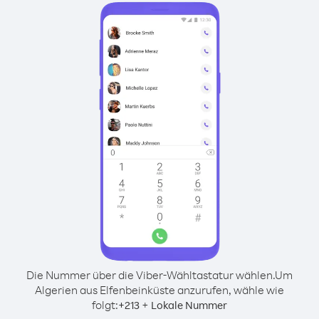
Die Nummer über die Viber-Wähltastatur wählen.
Um
Algerien aus Elfenbeinküste anzurufen, wähle wie
folgt:
+
+
213
Lokale Nummer