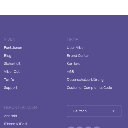
VIBER
FIRMA
Funktionen
Über Viber
Blog
Brand Center
Sicherheit
Karriere
Viber Out
AGB
Tarife
Datenschutzerklärung
Support
Customer Complaints Code
HERUNTERLADEN
Deutsch
Android
iPhone & iPad