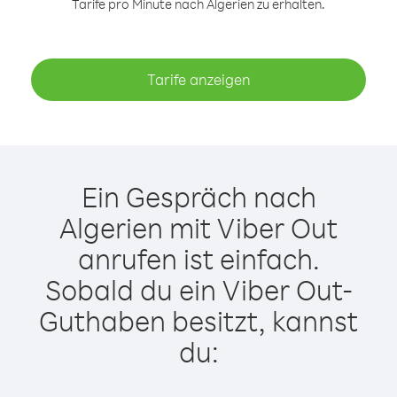
Tarife pro Minute nach Algerien zu erhalten.
Tarife anzeigen
Ein Gespräch nach
Algerien mit Viber Out
anrufen ist einfach.
Sobald du ein Viber Out-
Guthaben besitzt, kannst
du: