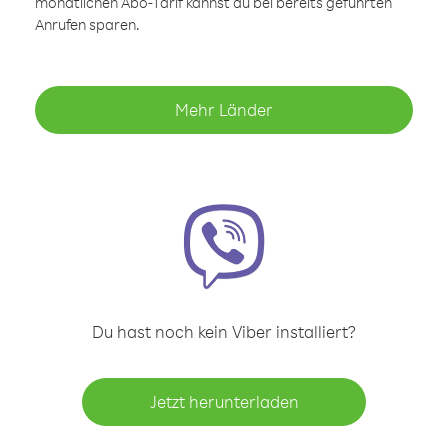
monatlichen Abo-Tarif kannst du bei bereits geführten
Anrufen sparen.
Mehr Länder
Du hast noch kein Viber installiert?
Jetzt herunterladen